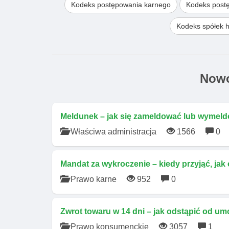
Kodeks postępowania karnego
Kodeks post
Kodeks spółek 
Nowo
Meldunek – jak się zameldować lub wymeld
Właściwa administracja
1566
0
Mandat za wykroczenie – kiedy przyjąć, jak
Prawo karne
952
0
Zwrot towaru w 14 dni – jak odstąpić od um
Prawo konsumenckie
3057
1