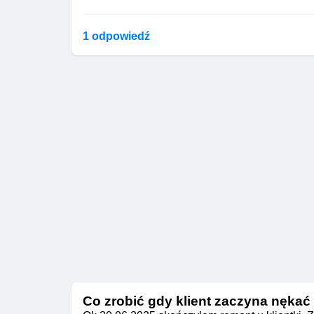
1 odpowiedź
Co zrobić gdy klient zaczyna nękać