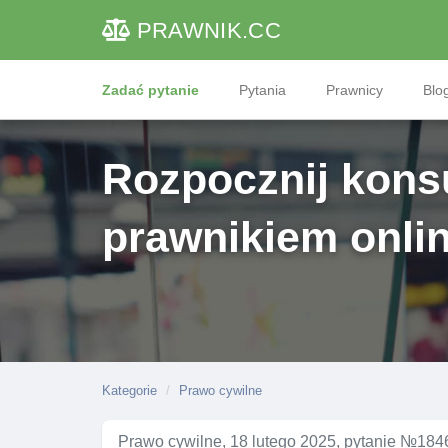
PRAWNIK
.CC
Zadać pytanie
Pytania
Prawnicy
Blog
Rozpocznij konsu
prawnikiem onli
Kategorie
Prawo cywilne
Prawo cywilne, 18 lutego 2025, pytanie №184