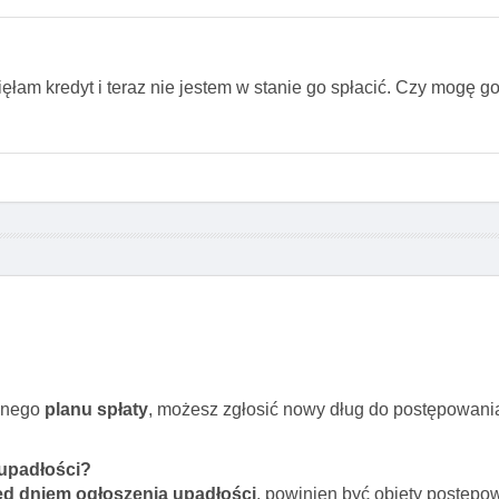
łam kredyt i teraz nie jestem w stanie go spłacić. Czy mogę g
lonego
planu spłaty
, możesz zgłosić nowy dług do postępowani
 upadłości?
ed dniem ogłoszenia upadłości
, powinien być objęty postęp