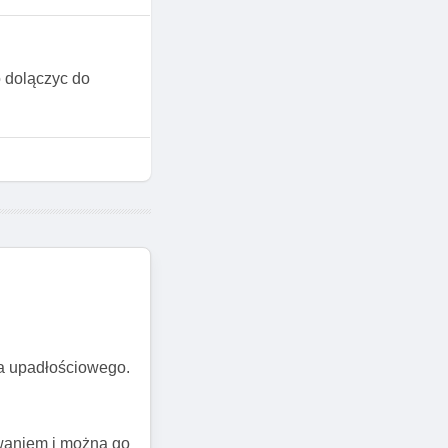
o dolączyc do
a upadłościowego.
owaniem i można go