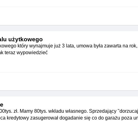
alu użytkowego
wego który wynajmuje już 3 lata, umowa była zawarta na rok, 
ak teraz wypowiedzieć
ie
0tys. zł. Mamy 80tys. wkładu własnego. Sprzedający "dorzucaj
radca kredytowy zasugerował dogadanie się co do garażu poza 