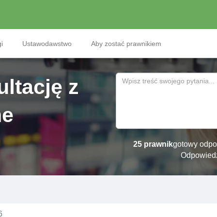
i
Ustawodawstwo
Aby zostać prawnikiem
ltację z
ne
25 prawnik
gotowy odpo
Odpowied
6