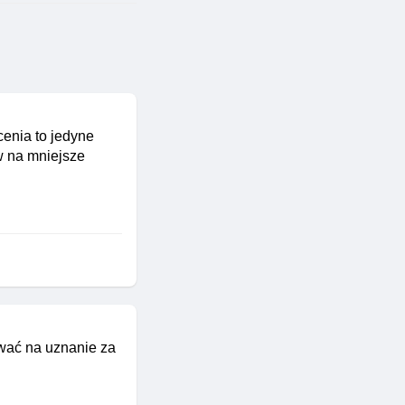
cenia to jedyne
w na mniejsze
ować na uznanie za