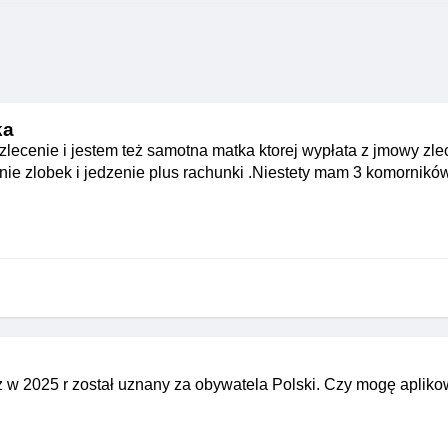
ka
ecenie i jestem też samotna matka ktorej wypłata z jmowy zle
nie zlobek i jedzenie plus rachunki .Niestety mam 3 komornikó
ąż w 2025 r został uznany za obywatela Polski. Czy mogę aplik