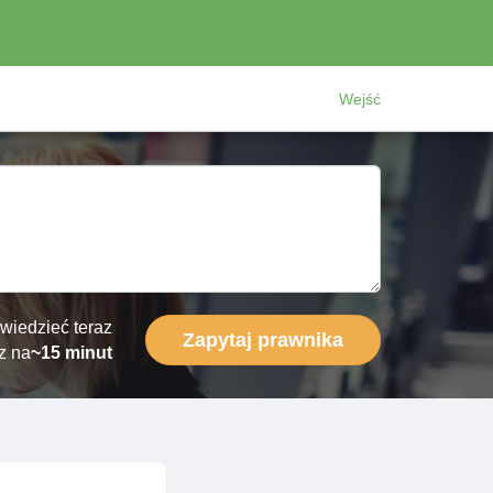
Wejść
wiedzieć teraz
Zapytaj prawnika
z na
~15 minut