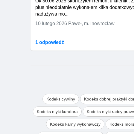
Ok 30.06.2025 skończyłem remont u klientki. Z
plus nieodpłatnie wykonałem kilka dodatkowyc
nadużywa mo...
10 lutego 2026
Paweł, m. Inowrocław
1 odpowiedź
Kodeks cywilny
Kodeks dobrej praktyki d
Kodeks etyki kuratora
Kodeks etyki radcy pra
Kodeks karny wykonawczy
Kodeks mors