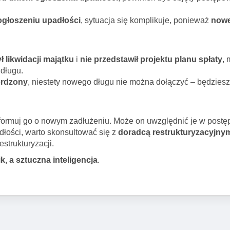
ogłoszeniu upadłości
, sytuacja się komplikuje, ponieważ
nowe
ł likwidacji majątku
i
nie przedstawił projektu planu spłaty
,
długu.
ierdzony
, niestety nowego długu nie można dołączyć – będzies
formuj go o nowym zadłużeniu. Może on uwzględnić je w postę
adłości, warto skonsultować się z
doradcą restrukturyzacyjny
estrukturyzacji.
k, a sztuczna inteligencja
.