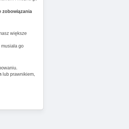
 zobowiązania
 masz większe
z musiała go
powaniu.
m
lub prawnikiem,