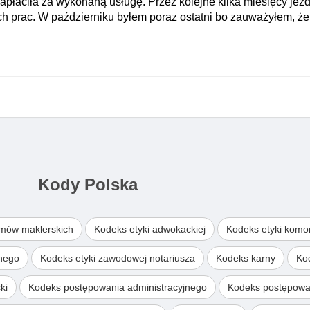
apłaciła za wykonaną usługę. Przez kolejne kilka miesięcy jeź
h prac. W październiku byłem poraz ostatni bo zauważyłem, że
Kody Polska
omów maklerskich
Kodeks etyki adwokackiej
Kodeks etyki komo
wnego
Kodeks etyki zawodowej notariusza
Kodeks karny
Ko
ki
Kodeks postępowania administracyjnego
Kodeks postępowa