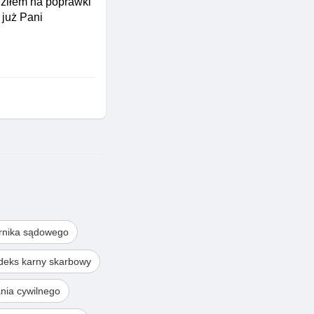
dziłem na poprawki
 już Pani
rnika sądowego
deks karny skarbowy
nia cywilnego