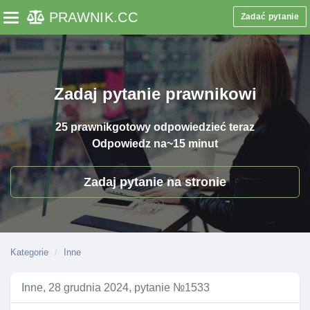
PRAWNIK
.CC
Zadać pytanie
Toggle navigation
Zadaj pytanie prawnikowi
25 prawnik
gotowy odpowiedzieć teraz
Odpowiedz na
~15 minut
Zadaj pytanie na stronie
Kategorie
Inne
Inne, 28 grudnia 2024, pytanie №1533