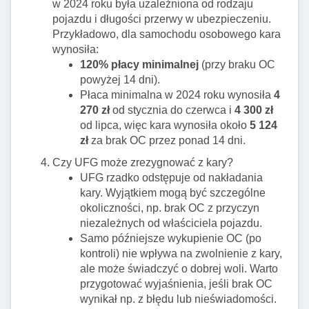
w 2024 roku była uzależniona od rodzaju
pojazdu i długości przerwy w ubezpieczeniu.
Przykładowo, dla samochodu osobowego kara
wynosiła:
120% płacy minimalnej
(przy braku OC
powyżej 14 dni).
Płaca minimalna w 2024 roku wynosiła
4
270 zł
od stycznia do czerwca i
4 300 zł
od lipca, więc kara wynosiła około
5 124
zł
za brak OC przez ponad 14 dni.
Czy UFG może zrezygnować z kary?
UFG rzadko odstępuje od nakładania
kary. Wyjątkiem mogą być szczególne
okoliczności, np. brak OC z przyczyn
niezależnych od właściciela pojazdu.
Samo późniejsze wykupienie OC (po
kontroli) nie wpływa na zwolnienie z kary,
ale może świadczyć o dobrej woli. Warto
przygotować wyjaśnienia, jeśli brak OC
wynikał np. z błędu lub nieświadomości.