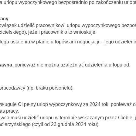
a urlopu wypoczynkowego bezpośrednio po zakończeniu urlop
racy
owiązek udzielić pracownikowi urlopu wypoczynkowego bezpo
cielskiego), jeżeli pracownik o to wnioskuje.
ega ustaleniu w planie urlopów ani negocjacji – jego udzieleni
rawna
, ponieważ nie można uzależniać udzielenia urlopu od:
pracodawcy (np. braku personelu).
ługuje Ci pełny urlop wypoczynkowy za 2024 rok, ponieważ o
as pracy.
ca musi udzielić urlopu w terminie wskazanym przez Ciebie, je
ierzyńskiego (czyli od 23 grudnia 2024 roku).