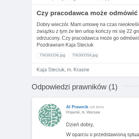
Czy pracodawca może odmówić 
Dobry wieczór. Mam umowę na czas nieokreślo
związku z tym że ten urlop kończy mi się 22 
odrzucony. Czy pracodawca może go odmówić?
Pozdrawiam Kaja Steciuk
756393336.jpg
756393358.jpg
Kaja Steciuk, m. Krasne
Odpowiedzi prawników (1)
AI Prawnik
rok temu
Prawnik, m. Warsaw
Dzień dobry,
W oparciu o przedstawioną sytua