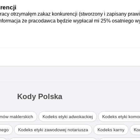
rencji
 pracy otrzymałęm zakaz konkurencji (stworzony i zapisany praw
 informacja że pracodawca będzie wypłacał mi 25% osatniego 
Kody Polska
omów maklerskich
Kodeks etyki adwokackiej
Kodeks etyki komo
wnego
Kodeks etyki zawodowej notariusza
Kodeks karny
Ko