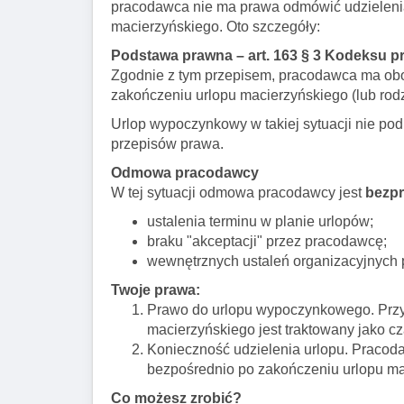
pracodawca nie ma prawa odmówić udzieleni
macierzyńskiego. Oto szczegóły:
Podstawa prawna – art. 163 § 3 Kodeksu p
Zgodnie z tym przepisem, pracodawca ma ob
zakończeniu urlopu macierzyńskiego (lub rodzi
Urlop wypoczynkowy w takiej sytuacji nie podl
przepisów prawa.
Odmowa pracodawcy
W tej sytuacji odmowa pracodawcy jest
bezp
ustalenia terminu w planie urlopów;
braku "akceptacji" przez pracodawcę;
wewnętrznych ustaleń organizacyjnych 
Twoje prawa:
Prawo do urlopu wypoczynkowego. Przys
macierzyńskiego jest traktowany jako cz
Konieczność udzielenia urlopu. Pracodaw
bezpośrednio po zakończeniu urlopu mac
Co możesz zrobić?