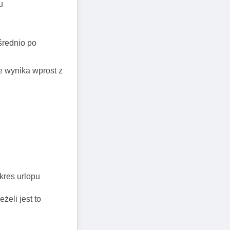
u
średnio po
e wynika wprost z
kres urlopu
żeli jest to