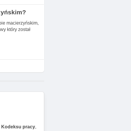
zyńskim?
pie macierzyńskim,
wy który został
3 Kodeksu pracy
,