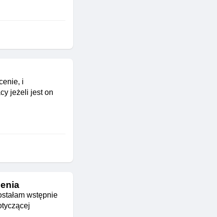
enie, i
y jeżeli jest on
zenia
ostałam wstępnie
otyczącej