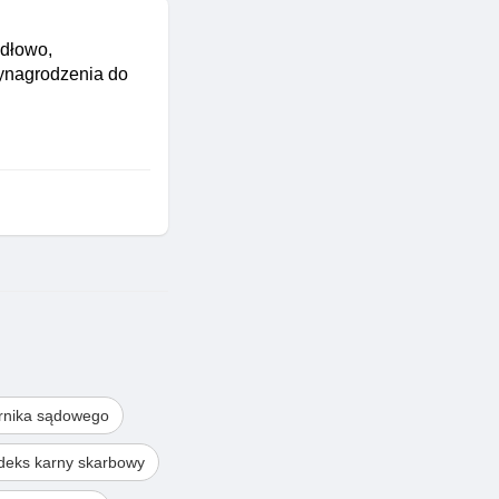
idłowo,
wynagrodzenia do
rnika sądowego
deks karny skarbowy