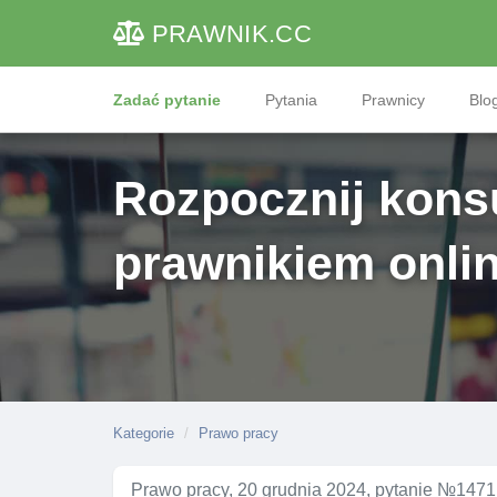
PRAWNIK
.CC
Zadać pytanie
Pytania
Prawnicy
Blog
Rozpocznij konsu
prawnikiem onli
Kategorie
Prawo pracy
Prawo pracy, 20 grudnia 2024, pytanie №1471