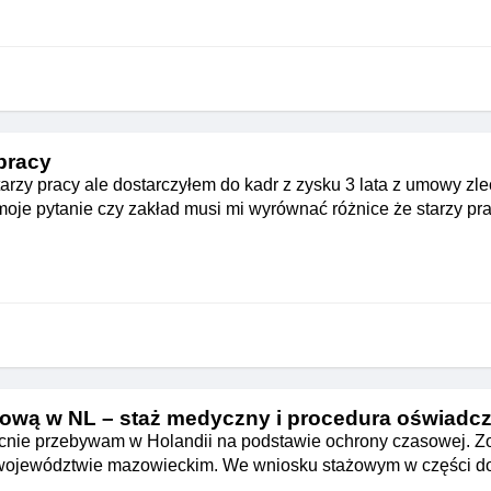
 pracy
arzy pracy ale dostarczyłem do kadr z zysku 3 lata z umowy zlec
oje pytanie czy zakład musi mi wyrównać różnice że starzy prac
ową w NL – staż medyczny i procedura oświadc
ecnie przebywam w Holandii na podstawie ochrony czasowej. Z
w województwie mazowieckim. We wniosku stażowym w części d