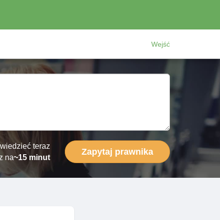
Wejść
wiedzieć teraz
Zapytaj prawnika
z na
~15 minut