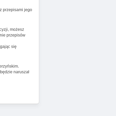
z przepisami jego
cyzji, możesz
enie przepisów
gając się
erzyńskim.
 będzie naruszał