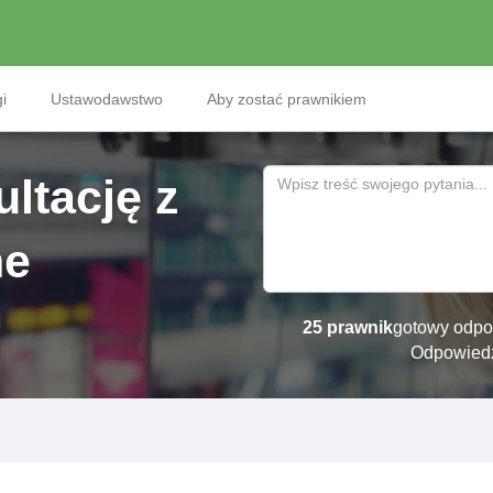
i
Ustawodawstwo
Aby zostać prawnikiem
ltację z
ne
25 prawnik
gotowy odpo
Odpowied