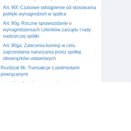
Art. 90f. Czasowe odstąpienie od stosowania
polityki wynagrodzeń w spółce
Art. 90g. Roczne sprawozdanie o
wynagrodzeniach członków zarządu I rady
nadzorczej spółki
Art. 90ga. Zalecenia komisji w celu
zaprzestania naruszania przez spółkę
obowiązków ustawowych
Rozdział 4b. Transakcje z podmiotami
powiązanymi
Art. 90h. Objaśnienie pojęć rozdziału
Art. 90i. Zawarcie istotnej transakcji
Art. 90j. Wyłączenie stosowania przepisów
ustawy dotyczących zawarcia istotnej
transakcji
Art. 90k. Odpowiednie stosowanie przepisów
dotyczących zawarcia istotnej transakcji