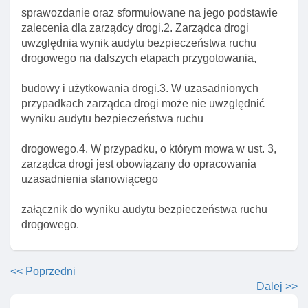
Art. 24b. Nadzór wojewody nad zapewnieniem
sprawozdanie oraz sformułowane na jego podstawie
bezpieczeństwa w tunelu
zalecenia dla zarządcy drogi.2. Zarządca drogi
uwzględnia wynik audytu bezpieczeństwa ruchu
Art. 24c. Urzędnik zabezpieczenia
drogowego na dalszych etapach przygotowania,
Art. 24ca. Okresowe kontrole stanu dróg, drogowych
obiektów inżynierskich I przepraw promowych
budowy i użytkowania drogi.3. W uzasadnionych
przypadkach zarządca drogi może nie uwzględnić
Art. 24d. Dokumentacja bezpieczeństwa
wyniku audytu bezpieczeństwa ruchu
sporządzana przez zarządzającego tunelem
Art. 24e. ćwiczenia dla pracowników zarządzającego
drogowego.4. W przypadku, o którym mowa w ust. 3,
tunelem, służb ratowniczych I policji
zarządca drogi jest obowiązany do opracowania
uzasadnienia stanowiącego
Art. 24f. Udzielenie odstępstwa od wymagań
dotyczących warunków bezpieczeństwa w tunelu
załącznik do wyniku audytu bezpieczeństwa ruchu
Art. 24g. Obowiązki sprawozdawcze zarządzającego
drogowego.
tunelem
Rozdział 2b zarządzanie bezpieczeństwem dróg
<< Poprzedni
Art. 24ga. Stosowanie przepisów dotyczących
Dalej >>
zarządzania bezpieczeństwem dróg