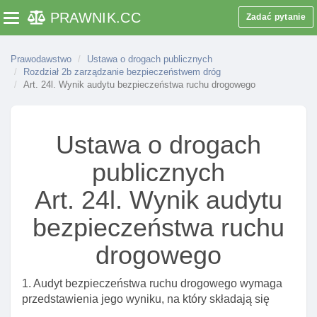
Art. 20c. Zapewnianie funkcjonowania stacjonarnych
PRAWNIK
.CC
Zadać pytanie
Toggle navigation
urządzeń rejestrujących
Art. 20d. Przeznaczenie dochodów z grzywien za
Prawodawstwo
Ustawa o drogach publicznych
naruszenia przepisów ruchu drogowego
Rozdział 2b zarządzanie bezpieczeństwem dróg
Art. 20e. Wyłączenie obowiązku uzyskania
Art. 24l. Wynik audytu bezpieczeństwa ruchu drogowego
zezwolenia na zajęcie pasa drogowego
Art. 20f. Obowiązki zarządcy drogi wobec gminy
Ustawa o drogach
Art. 20g. Instalacja urządzeń do obserwacji I
rejestracji obrazu zdarzeń na drogach
publicznych
Art. 20h. Udostępnianie przetwarzanych danych
Art. 24l. Wynik audytu
osobowych
bezpieczeństwa ruchu
Art. 21. Zarządy dróg
Art. 22. ZarząD gruntami w pasie drogowym
drogowego
Rozdział 2a. Zarządzanie tunelami położonymi w
transeuropejskiej sieci drogowej
1. Audyt bezpieczeństwa ruchu drogowego wymaga
przedstawienia jego wyniku, na który składają się
Art. 24a. Zarządzanie tunelami