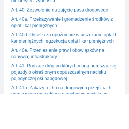
niektórych czynnośCI
Art. 40. Zezwolenie na zajęcie pasa drogowego
Art. 40a. Przekazywanie I gromadzenie środków z
opłat I kar pieniężnych
Art. 40d. Odsetki za opóźnienie w uiszczaniu opłat I
kar pieniężnych, egzekucja opłat I kar pieniężnych
Art. 40e. Przeniesienie praw I obowiązków na
nabywcę infrastruktury
Art. 41. Rodzaje dróg po których mogą poruszać się
pojazdy o określonym dopuszczalnym nacisku
pojedynczej osi napędowej
Art. 41a. Zakazy ruchu na drogowych przejściach
granicznych pojazdów o określonym nacisku osi
napędowej
Art. 41b. Podniesienie na drodze publicznej wartośCI
dopuszczalnego nacisku pojedynczej osi napędowej
Art. 41c. Kontrola przestrzegania zakazów w zakresie