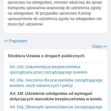
sprzeciwu na odstępstwo, minister właściwy do spraw
Art. 22. ZarząD gruntami w pasie drogowym
transportu upoważnia wojewodę do udzielenia zgody
Rozdział 2a. Zarządzanie tunelami położonymi w
na odstępstwo. W przypadku sprzeciwu Komisji
transeuropejskiej sieci drogowej
upoważnienie do udzielenia zgody na odstępstwo nie
może być udzielone.
Art. 24a. Zarządzanie tunelami
Art. 24b. Nadzór wojewody nad zapewnieniem
bezpieczeństwa w tunelu
<< Poprzedni
Art. 24c. Urzędnik zabezpieczenia
Dalej >>
Art. 24ca. Okresowe kontrole stanu dróg, drogowych
Struktura Ustawa o drogach publicznych
obiektów inżynierskich I przepraw promowych
Art. 24d. Dokumentacja bezpieczeństwa
sporządzana przez zarządzającego tunelem
Art. 24e. ćwiczenia dla pracowników zarządzającego
tunelem, służb ratowniczych I policji
Art. 24f. Udzielenie odstępstwa od wymagań
dotyczących warunków bezpieczeństwa w tunelu
Art. 24g. Obowiązki sprawozdawcze zarządzającego