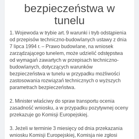
bezpieczeństwa w
Art. 20ab. Budowa drogi do obsługi drogowego
przejścia granicznego
tunelu
Art. 20b. Instalacja w pasie drogowym I usuwanie
stacjonarnych urządzeń rejestrujących
1. Wojewoda w trybie art. 9 warunki i tryb odstąpienia
Art. 20c. Zapewnianie funkcjonowania stacjonarnych
od przepisów techniczno-budowlanych ustawy z dnia
urządzeń rejestrujących
7 lipca 1994 r. – Prawo budowlane, na wniosek
zarządzającego tunelem, może udzielić odstępstwa
Art. 20d. Przeznaczenie dochodów z grzywien za
od wymagań zawartych w przepisach techniczno-
naruszenia przepisów ruchu drogowego
budowlanych, dotyczących warunków
Art. 20e. Wyłączenie obowiązku uzyskania
bezpieczeństwa w tunelu w przypadku możliwości
zezwolenia na zajęcie pasa drogowego
zastosowania rozwiązań technicznych o wyższych
parametrach bezpieczeństwa.
Art. 20f. Obowiązki zarządcy drogi wobec gminy
Art. 20g. Instalacja urządzeń do obserwacji I
2. Minister właściwy do spraw transportu ocenia
rejestracji obrazu zdarzeń na drogach
zasadność wniosku, a w przypadku pozytywnej oceny
przekazuje go Komisji Europejskiej.
Art. 20h. Udostępnianie przetwarzanych danych
osobowych
3. Jeżeli w terminie 3 miesięcy od dnia przekazania
Art. 21. Zarządy dróg
wniosku Komisji Europejskiej, Komisja nie zgłosi