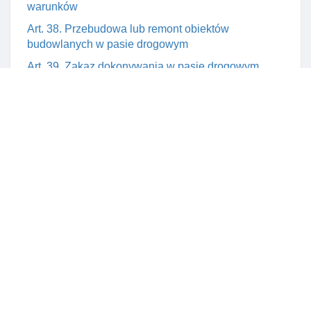
warunków
Art. 38. Przebudowa lub remont obiektów
budowlanych w pasie drogowym
Art. 39. Zakaz dokonywania w pasie drogowym
niektórych czynnośCI
Art. 40. Zezwolenie na zajęcie pasa drogowego
Art. 40a. Przekazywanie I gromadzenie środków z
opłat I kar pieniężnych
Art. 40d. Odsetki za opóźnienie w uiszczaniu opłat I
kar pieniężnych, egzekucja opłat I kar pieniężnych
Art. 40e. Przeniesienie praw I obowiązków na
nabywcę infrastruktury
Art. 41. Rodzaje dróg po których mogą poruszać się
pojazdy o określonym dopuszczalnym nacisku
pojedynczej osi napędowej
Art. 41a. Zakazy ruchu na drogowych przejściach
granicznych pojazdów o określonym nacisku osi