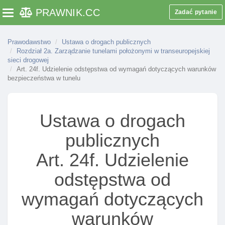
PRAWNIK
.CC
Art. 16zi. Ogłoszenie wykazu aktów wykonawczych
Zadać pytanie
Toggle navigation
wydanych przez komisję europejską w sprawie
interoperacyjnośCI systemów elektronicznego
Prawodawstwo
Ustawa o drogach publicznych
poboru opłat drogowych
Rozdział 2a. Zarządzanie tunelami położonymi w transeuropejskiej
sieci drogowej
Rozdział 2. Administracja drogowa
Art. 24f. Udzielenie odstępstwa od wymagań dotyczących warunków
Art. 17. Zakres działania ministra właściwego do
bezpieczeństwa w tunelu
spraw transportu
Art. 18. Generalny dyrektor dróg krajowych I
Ustawa o drogach
autostrad
Art. 18a. Generalna dyrekcja dróg krajowych I
publicznych
autostrad
Art. 24f. Udzielenie
Art. 19. Zarządcy dróg
odstępstwa od
Art. 20. Zadania zarządcy drogi
Art. 20a. Dodatkowe zadania zarządcy drogi
wymagań dotyczących
Art. 20aa. Oświetlenie przejść dla pieszych lub
warunków
przejazdów dla rowerów