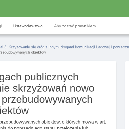
i
Ustawodawstwo
Aby zostać prawnikiem
ał 3. Krzyżowanie się dróg z innymi drogami komunikacji Lądowej I powietrz
przebudowywanych obiektów
gach publicznych
nie skrzyżowań nowo
b przebudowywanych
iektów
rzebudowywanych obiektów, o których mowa w art.
ia do poprzedniego stanu, przełożenia lub