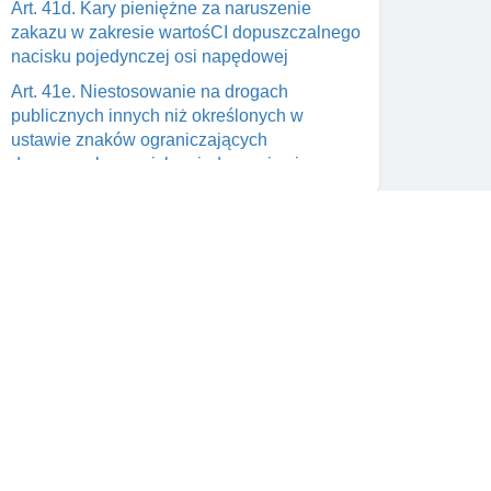
Art. 41d. Kary pieniężne za naruszenie
zakazu w zakresie wartośCI dopuszczalnego
nacisku pojedynczej osi napędowej
Art. 41e. Niestosowanie na drogach
publicznych innych niż określonych w
ustawie znaków ograniczających
dopuszczalny nacisk pojedynczej osi
napędowej
Art. 42. Zasady umieszczenia nadziemnych
urządzeń liniowych
Art. 42a. Reklamy w pasie drogowym
Skontaktuj się z nami
Art. 43. Zasady usytuowania obiektów
budowlanych przy drogach
wym
support@prawnik.cc
Rozdział 4a. Inteligentne systemy
a od
Facebook
transportowe
Art. 43a. Wdrażanie aplikacji its lub usług its
Rozdział 5. (uchylony)