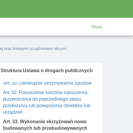
przepraw promowych
Art. 28. Budowa, przebudowa, remont,
utrzymanie I ochrona skrzyżowań dróg z
liniami kolejowymi
Wejść
Art. 28a. Budowa, przebudowa, remont,
utrzymanie I ochrona torowiska
tramwajowego w pasie drogowym
nej oraz liniowymi urządzeniami obcymi
Art. 29. Budowa I przebudowa zjazdu
Art. 29a. Kara pieniężna za naruszenia
Struktura Ustawa o drogach publicznych
prawa przy budowie lub przebudowie zjazdu
Art. 30. Obowiązek utrzymywania zjazdów
Art. 32. Ponoszenie kosztów naruszenia,
przywrócenia do poprzedniego stanu,
przełożenia lub polepszenia obiektów lub
urządzeń
Art. 33. Wykonanie skrzyżowań nowo
budowanych lub przebudowywanych