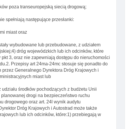
nków poza transeuropejską siecią drogową;
nie spełniają następujące przesłanki:
mi miast oraz
stały wybudowane lub przebudowane, z udziałem
kiej;4) dróg wojewódzkich lub ich odcinków, które
w pkt 3, oraz nie zapewniają dostępu do nieruchomości
du.2. Przepisy art 24ma-24mc stosuje się ponadto do
h przez Generalnego Dyrektora Dróg Krajowych i
ministracyjnych miast lub
 udziału środków pochodzących z budżetu Unii
wu planowanej drogi na bezpieczeństwo ruchu
hu drogowego oraz art. 24l wynik audytu
rektor Dróg Krajowych i Autostrad może także
ajowych lub ich odcinków, które:1) przebiegają w