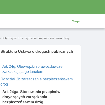
Art. 24ca. Okresowe kontrole stanu dróg,
drogowych obiektów inżynierskich I
przepraw promowych
Art. 24d. Dokumentacja bezpieczeństwa
Wejść
sporządzana przez zarządzającego tunelem
Art. 24e. ćwiczenia dla pracowników
zarządzającego tunelem, służb ratowniczych
ów dotyczących zarządzania bezpieczeństwem dróg
I policji
Art. 24f. Udzielenie odstępstwa od wymagań
Struktura Ustawa o drogach publicznych
dotyczących warunków bezpieczeństwa w
tunelu
Art. 24g. Obowiązki sprawozdawcze
zarządzającego tunelem
Rozdział 2b zarządzanie bezpieczeństwem
dróg
Art. 24ga. Stosowanie przepisów
dotyczących zarządzania
bezpieczeństwem dróg