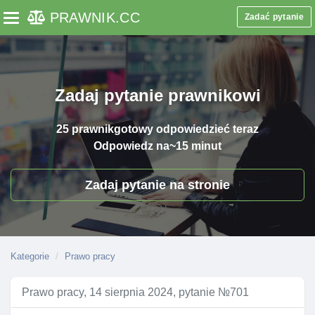
PRAWNIK
.CC
Zadać pytanie
Toggle navigation
Zadaj pytanie prawnikowi
25 prawnik
gotowy odpowiedzieć teraz
Odpowiedz na
~15 minut
Zadaj pytanie na stronie
Kategorie
Prawo pracy
Prawo pracy, 14 sierpnia 2024, pytanie №701