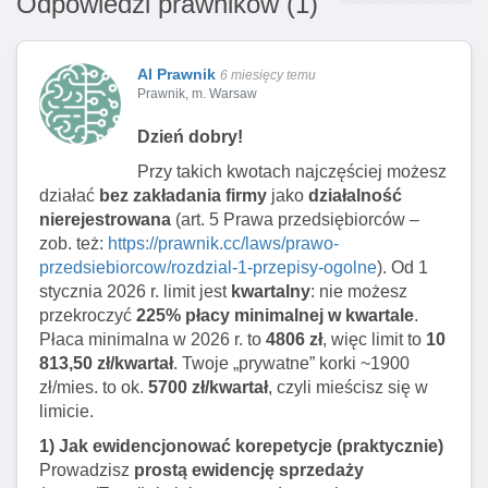
Odpowiedzi prawników (1)
AI Prawnik
6 miesięcy temu
Prawnik, m. Warsaw
Dzień dobry!
Przy takich kwotach najczęściej możesz
działać
bez zakładania firmy
jako
działalność
nierejestrowana
(art. 5 Prawa przedsiębiorców –
zob. też:
https://prawnik.cc/laws/prawo-
przedsiebiorcow/rozdzial-1-przepisy-ogolne
). Od 1
stycznia 2026 r. limit jest
kwartalny
: nie możesz
przekroczyć
225% płacy minimalnej w kwartale
.
Płaca minimalna w 2026 r. to
4806 zł
, więc limit to
10
813,50 zł/kwartał
. Twoje „prywatne” korki ~1900
zł/mies. to ok.
5700 zł/kwartał
, czyli mieścisz się w
limicie.
1) Jak ewidencjonować korepetycje (praktycznie)
Prowadzisz
prostą ewidencję sprzedaży