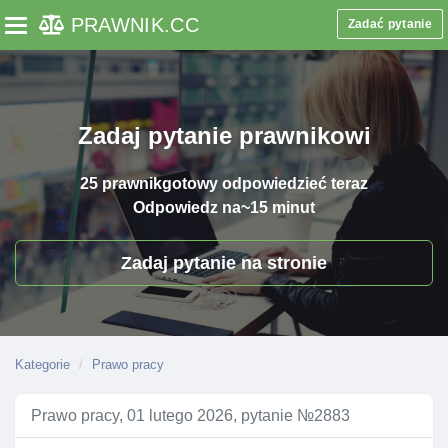
PRAWNIK
.CC
Zadać pytanie
Toggle navigation
Zadaj pytanie prawnikowi
25 prawnik
gotowy odpowiedzieć teraz
Odpowiedz na
~15 minut
Zadaj pytanie na stronie
Kategorie
Prawo pracy
Prawo pracy, 01 lutego 2026, pytanie №2883