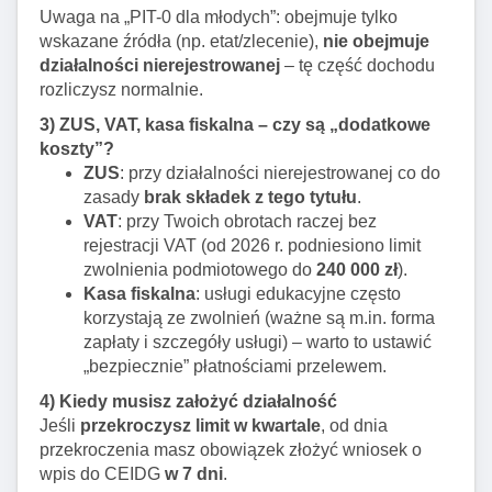
Uwaga na „PIT-0 dla młodych”: obejmuje tylko
wskazane źródła (np. etat/zlecenie),
nie obejmuje
działalności nierejestrowanej
– tę część dochodu
rozliczysz normalnie.
3) ZUS, VAT, kasa fiskalna – czy są „dodatkowe
koszty”?
ZUS
: przy działalności nierejestrowanej co do
zasady
brak składek z tego tytułu
.
VAT
: przy Twoich obrotach raczej bez
rejestracji VAT (od 2026 r. podniesiono limit
zwolnienia podmiotowego do
240 000 zł
).
Kasa fiskalna
: usługi edukacyjne często
korzystają ze zwolnień (ważne są m.in. forma
zapłaty i szczegóły usługi) – warto to ustawić
„bezpiecznie” płatnościami przelewem.
4) Kiedy musisz założyć działalność
Jeśli
przekroczysz limit w kwartale
, od dnia
przekroczenia masz obowiązek złożyć wniosek o
wpis do CEIDG
w 7 dni
.