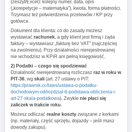
(zeszyt/Excel): kolejny numer, data, opis
(„korepetycje – matematyka”), kwota, forma płatności.
Trzymasz też potwierdzenia przelewów / KP przy
gotówce.
Dokument dla klienta: co do zasady możesz
wystawiać
rachunek
, a gdy klient jest firmą i żąda
faktury – wystawiasz „fakturę bez VAT” (najczęściej
na zwolnieniu). Przy działalności nierejestrowanej
nie wchodzisz w KPiR ani pełną księgowość.
2) Podatki – czego się spodziewać
Działalność nierejestrowaną rozliczasz
raz w roku w
PIT-36
, wg
skali
(art. 27 ustawy o PIT:
https://prawnik.cc/laws/ustawa-o-podatku-
dochodowym-od/rozdzial-6-podstawa-obliczenia-i-
art-27-skala-podatkowa
). Zwykle
nie płaci się
zaliczek w trakcie roku
.
Możesz odliczać
realne koszty
związane z korkami
(np. materiały, część sprzętu, dojazdy – jeśli masz
dowody zakupu).