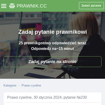
PRAWNIK
.CC
Zadać pytanie
Toggle navigation
Zadaj pytanie prawnikowi
25 prawnik
gotowy odpowiedzieć teraz
Odpowiedz na
~15 minut
Zadaj pytanie na stronie
Kategorie
Prawo cywilne
Prawo cywilne, 30 stycznia 2024, pytanie №230