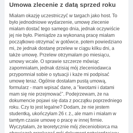
Umowa zlecenie z datą sprzed roku
Miałam okazję uczestniczyć w targach jako host. To
było jednodniowe wydarzenie, umowę zlecenie
miałam dostać tego samego dnia, jednak oczywiście
jej nie było. Pieniądze za wykonaną pracę miałam
początkowo otrzymać w gotówce, potem powiedziano
mi, że jednak dostanę przelew w ciągu kilku dni, a
także umowę. Przelew otrzymałam po miesiącu,
umowy wcale. O sprawie szczerze mówiąc
zapomniałam, jednak dzisiaj mój zleceniodawca
przypomniał sobie o sytuacji i każe mi podpisać
umowę teraz. Ogólnie dostałam pustą umową,
formularz - mam wpisać dane, a "kwotami i datami
mam się nie przejmować". Podejrzewam, że na
dokumencie pojawi się data z początku poprzedniego
roku. Czy to jest legalne? Dodam, że nie jestem
studentką, ukończyłam 26 r. ż., ale mam i miałam w
tamtym czasie umowę o pracę w innej firmie.
Wyczytałam, że teoretycznie mój zleceniobiorca ma