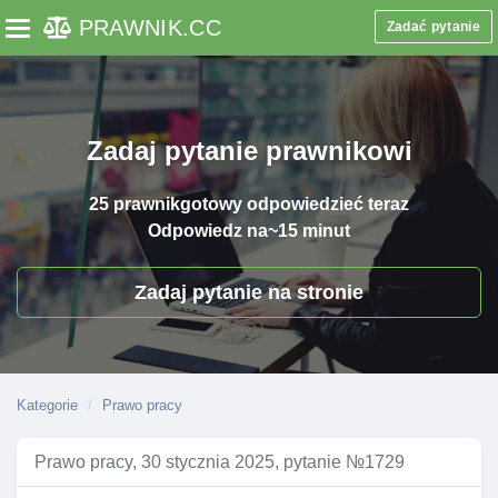
PRAWNIK
.CC
Zadać pytanie
Toggle navigation
Zadaj pytanie prawnikowi
25 prawnik
gotowy odpowiedzieć teraz
Odpowiedz na
~15 minut
Zadaj pytanie na stronie
Kategorie
Prawo pracy
Prawo pracy, 30 stycznia 2025, pytanie №1729