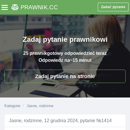
PRAWNIK
.CC
Zadać pytanie
Toggle navigation
Zadaj pytanie prawnikowi
25 prawnik
gotowy odpowiedzieć teraz
Odpowiedz na
~15 minut
Zadaj pytanie na stronie
Kategorie
Jasne, rodzinne
Jasne, rodzinne, 12 grudnia 2024, pytanie №1414