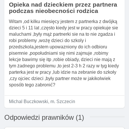
Opieka nad dzieckiem przez partnera
podczas nieobecności rodzica
Witam ,od kilku miesięcy jestem z partnerka z dwójką
dzieci 5 i 11 lat ,często kiedy jest w pracy opiekuje sie
maluchami ,były mąż partnerki sie na to nie zgadza i
robi problemy ,wożę dzieci do szkoly i
przedszkola,jestem upowazniony do ich odbioru
pisemnie ,popołudniami się nimi zajmuje ,robimy
lekcje bawimy się itp ,robie obiady, dzieci nie mają z
tym żadnego problemu ,to jest 2-3 h 2 razy w tyg kiedy
parterka jest w pracy ,lub idzie na zebranie do szkoły
,czy ojciec dzieci ,były partner może w jakikolwiek
sposób tego zabronić?
Michal Buczkowski, m. Szczecin
Odpowiedzi prawników (1)