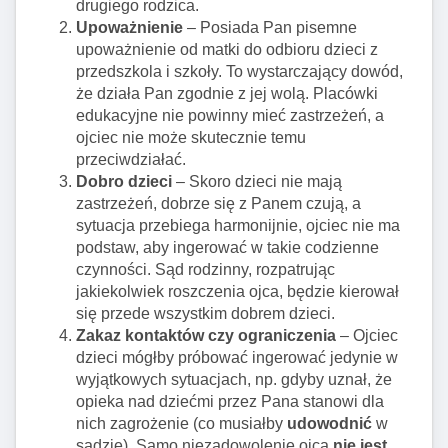
drugiego rodzica.
Upoważnienie
– Posiada Pan pisemne
upoważnienie od matki do odbioru dzieci z
przedszkola i szkoły. To wystarczający dowód,
że działa Pan zgodnie z jej wolą. Placówki
edukacyjne nie powinny mieć zastrzeżeń, a
ojciec nie może skutecznie temu
przeciwdziałać.
Dobro dzieci
– Skoro dzieci nie mają
zastrzeżeń, dobrze się z Panem czują, a
sytuacja przebiega harmonijnie, ojciec nie ma
podstaw, aby ingerować w takie codzienne
czynności. Sąd rodzinny, rozpatrując
jakiekolwiek roszczenia ojca, będzie kierował
się przede wszystkim dobrem dzieci.
Zakaz kontaktów czy ograniczenia
– Ojciec
dzieci mógłby próbować ingerować jedynie w
wyjątkowych sytuacjach, np. gdyby uznał, że
opieka nad dziećmi przez Pana stanowi dla
nich zagrożenie (co musiałby
udowodnić
w
sądzie). Samo niezadowolenie ojca
nie jest