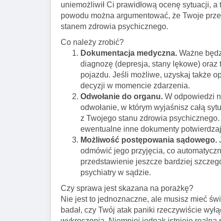
uniemożliwił Ci prawidłową ocenę sytuacji, 
powodu można argumentować, że Twoje przek
stanem zdrowia psychicznego.
Co należy zrobić?
Dokumentacja medyczna.
Ważne będzi
diagnozę (depresja, stany lękowe) oraz
pojazdu. Jeśli możliwe, uzyskaj także o
decyzji w momencie zdarzenia.
Odwołanie do organu.
W odpowiedzi n
odwołanie, w którym wyjaśnisz całą syt
z Twojego stanu zdrowia psychicznego. 
ewentualne inne dokumenty potwierdzaj
Możliwość postępowania sądowego.
J
odmówić jego przyjęcia, co automatyczn
przedstawienie jeszcze bardziej szczeg
psychiatry w sądzie.
Czy sprawa jest skazana na porażkę?
Nie jest to jednoznaczne, ale musisz mieć ś
badał, czy Twój atak paniki rzeczywiście wy
wykroczenia. Niemniej jednak istnieje realna