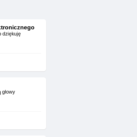
ktronicznego
o dziękuję
ą głowy