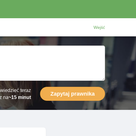
Wejść
wiedzieć teraz
Zapytaj prawnika
z na
~15 minut