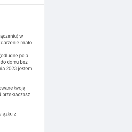
łączeniu) w
Zdarzenie miało
(odludne pola i
u do domu bez
nia 2023 jestem
dowane twoją
d przekraczasz
wiązku z