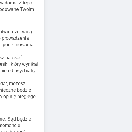
wiadome. Z tego
owodowane Twoim
otwierdzi Twoją
ób prowadzenia
ego podejmowania
sz napisać
iki, który wynikał
ie od psychiatry,
ndat, możesz
onieczne będzie
a opinię biegłego
dne. Sąd będzie
w momencie
 okoliczność