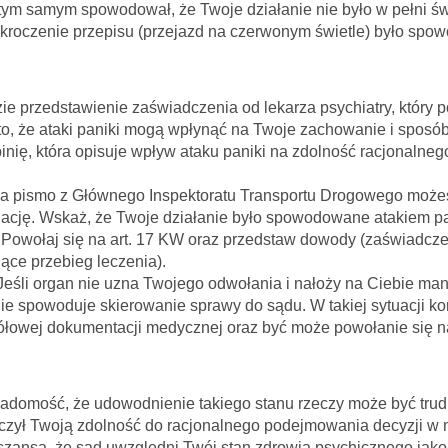
a tym samym spowodował, że Twoje działanie nie było w pełni ś
roczenie przepisu (przejazd na czerwonym świetle) było sp
e przedstawienie zaświadczenia od lekarza psychiatry, który p
 to, że ataki paniki mogą wpłynąć na Twoje zachowanie i spos
pinię, która opisuje wpływ ataku paniki na zdolność racjonaln
a pismo z Głównego Inspektoratu Transportu Drogowego może
uację. Wskaż, że Twoje działanie było spowodowane atakiem pan
Powołaj się na art. 17 KW oraz przedstaw dowody (zaświadczen
ące przebieg leczenia).
eśli organ nie uzna Twojego odwołania i nałoży na Ciebie ma
ie spowoduje skierowanie sprawy do sądu. W takiej sytuacji k
ółowej dokumentacji medycznej oraz być może powołanie się n
wiadomość, że udowodnienie takiego stanu rzeczy może być tru
łączył Twoją zdolność do racjonalnego podejmowania decyzji 
 szansa, że sąd uwzględni Twój stan zdrowia psychicznego jako