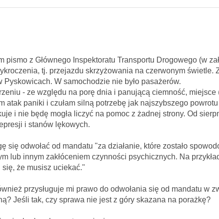
łam pismo z Głównego Inspektoratu Transportu Drogowego (w za
ykroczenia, tj. przejazdu skrzyżowania na czerwonym świetle. 
 w Pyskowicach. W samochodzie nie było pasażerów.
rzeniu - ze względu na porę dnia i panującą ciemność, miejsce 
m atak paniki i czułam silną potrzebę jak najszybszego powrot
uje i nie będę mogła liczyć na pomoc z żadnej strony. Od sierp
epresji i stanów lękowych.
ogę się odwołać od mandatu "za działanie, które zostało spowo
m lub innym zakłóceniem czynności psychicznych. Na przykła
 się, że musisz uciekać."
również przysługuje mi prawo do odwołania się od mandatu w z
 Jeśli tak, czy sprawa nie jest z góry skazana na porażkę?