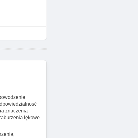
 powodzenie
odpowiedzialność
nia znaczenia
zaburzenia lękowe
rzenia,