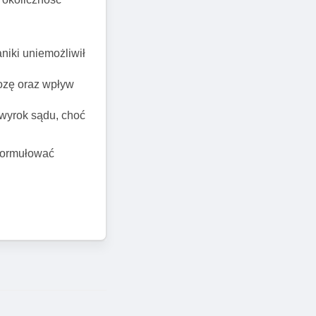
niki uniemożliwił
nozę oraz wpływ
 wyrok sądu, choć
sformułować