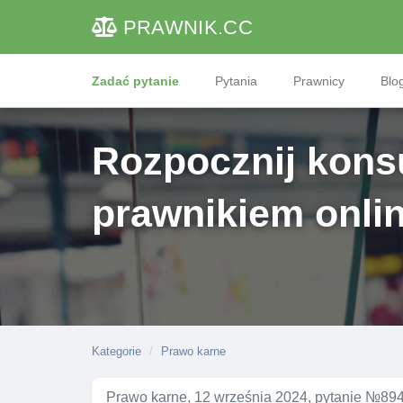
PRAWNIK
.CC
Zadać pytanie
Pytania
Prawnicy
Blog
Rozpocznij konsu
prawnikiem onli
Kategorie
Prawo karne
Prawo karne, 12 września 2024, pytanie №89