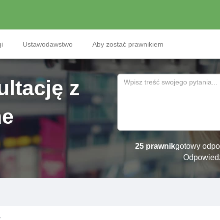
i
Ustawodawstwo
Aby zostać prawnikiem
ltację z
ne
25 prawnik
gotowy odpo
Odpowied
4