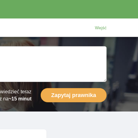
Wejść
wiedzieć teraz
Zapytaj prawnika
z na
~15 minut