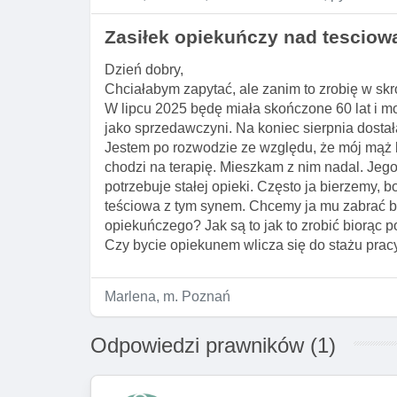
Zasiłek opiekuńczy nad tesciow
Dzień dobry,
Chciałabym zapytać, ale zanim to zrobię w skr
W lipcu 2025 będę miała skończone 60 lat i m
jako sprzedawczyni. Na koniec sierpnia dosta
Jestem po rozwodzie ze względu, że mój mąż był 
chodzi na terapię. Mieszkam z nim nadal. Jeg
potrzebuje stałej opieki. Często ja bierzemy, b
teściowa z tym synem. Chcemy ja mu zabrać bo
opiekuńczego? Jak są to jak to zrobić biorąc 
Czy bycie opiekunem wlicza się do stażu prac
Marlena, m. Poznań
Odpowiedzi prawników (1)