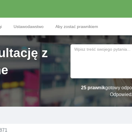
i
Ustawodawstwo
Aby zostać prawnikiem
ltację z
ne
25 prawnik
gotowy odpo
Odpowied
№871