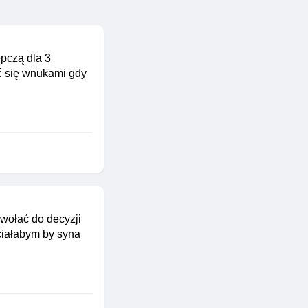
ępczą dla 3
ać się wnukami gdy
wołać do decyzji
hciałabym by syna