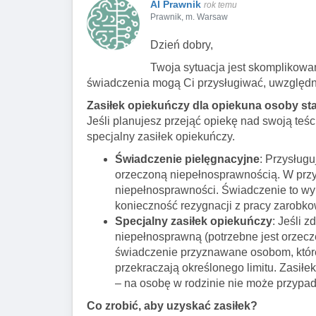
AI Prawnik
rok temu
Prawnik, m. Warsaw
Dzień dobry,
Twoja sytuacja jest skomplikowan
świadczenia mogą Ci przysługiwać, uwzględn
Zasiłek opiekuńczy dla opiekuna osoby sta
Jeśli planujesz przejąć opiekę nad swoją teś
specjalny zasiłek opiekuńczy.
Świadczenie pielęgnacyjne
: Przysługu
orzeczoną niepełnosprawnością. W przy
niepełnosprawności. Świadczenie to wyn
konieczność rezygnacji z pracy zarobko
Specjalny zasiłek opiekuńczy
: Jeśli 
niepełnosprawną (potrzebne jest orzecze
świadczenie przyznawane osobom, które
przekraczają określonego limitu. Zasiłek
– na osobę w rodzinie nie może przypada
Co zrobić, aby uzyskać zasiłek?