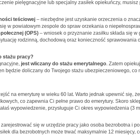
czenie pielęgnacyjne lub specjalny zasiłek opiekuńczy, musisz
ości teściowej
– niezbędne jest uzyskanie orzeczenia o znac
się w powiatowym zespole do spraw orzekania o niepełnospra
połecznej (OPS)
– wniosek o przyznanie zasiłku składa się 
ytuację rodzinną, dochodową oraz konieczność sprawowania o
o stażu pracy?
gnacyjne,
jest wliczany do stażu emerytalnego
. Zatem opiekuj
ten będzie doliczany do Twojego stażu ubezpieczeniowego, co
rzejść na emeryturę w wieku 60 lat. Warto jednak upewnić się, ż
dkowych, co zapewnia Ci pełne prawo do emerytury. Skoro skle
małaś wypowiedzenie, przysługuje Ci okres wypowiedzenia (3 m
arejestrować się w urzędzie pracy jako osoba bezrobotna i pob
 Zasiłek dla bezrobotnych może trwać maksymalnie 12 miesięcy, 