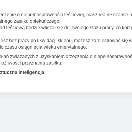
rzeczenie o niepełnosprawności teściowej, masz realne szanse 
alnego zasiłku opiekuńczego.
d teściową będzie wliczał się do Twojego stażu pracy, co korz
niesz bez pracy po likwidacji sklepu, możesz zarejestrować się w
 do czasu osiągnięcia wieku emerytalnego.
ałań związanych z uzyskaniem orzeczenia o niepełnosprawnośc
możliwości przyznania zasiłku.
sztuczna inteligencja
.