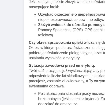
Jeśli zdecydujesz się złożyć wniosek o świad
następujące kroki:
Uzyskać orzeczenie o niepełnosprawn
niepełnosprawności, co powinno odbyć 
Złożyć wniosek do ośrodka pomocy s
Pomocy Społecznej (OPS). OPS oceni s
teściową.
Czy okres sprawowania opieki wlicza się d
Okres, w którym pobierasz świadczenie pielę
pobierając świadczenie pielęgnacyjne, czas 
ustalaniu wysokości emerytury.
Sytuacja zawodowa przed emeryturą.
Twój staż pracy jest już wystarczający, aby p
odpowiednią liczbę lat składkowych i nieskła
pracujesz, zostanie zlikwidowany, a Ty otrzy
ewentualna odprawa.
Po zakończeniu stosunku pracy możesz z
bezrobotnych (jeśli spełnisz kryteria).
doczekać do emerytury.