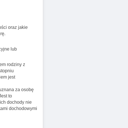
ści oraz jakie
rę.
cyjne lub
iem rodziny z
stopniu
iem jest
 uznana za osobę
est to
ich dochody nie
imitami dochodowymi