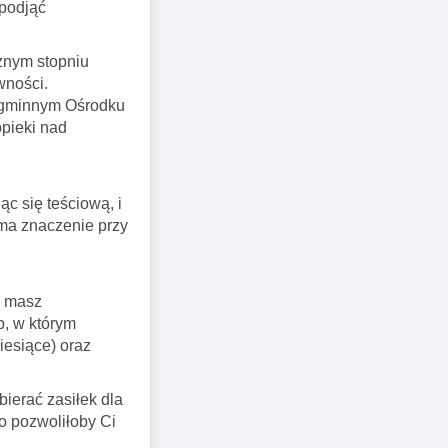
 podjąć
znym stopniu
wności.
w gminnym Ośrodku
pieki nad
ąc się teściową, i
 ma znaczenie przy
e masz
p, w którym
iesiące) oraz
ierać zasiłek dla
co pozwoliłoby Ci