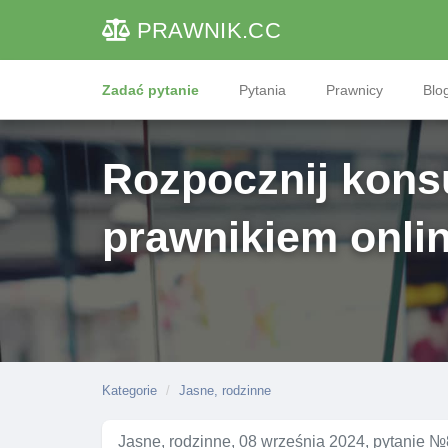
PRAWNIK
.CC
Zadać pytanie
Pytania
Prawnicy
Blog
Rozpocznij konsu
prawnikiem onli
Kategorie
Jasne, rodzinne
Jasne, rodzinne, 08 września 2024, pytanie 