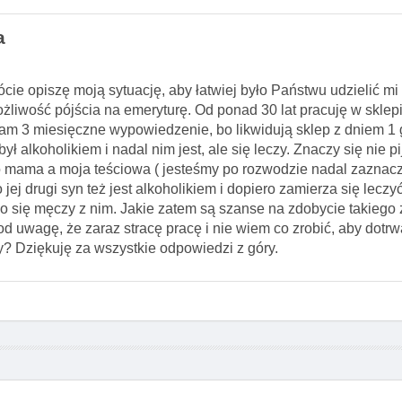
a
ócie opiszę moją sytuację, aby łatwiej było Państwu udzielić mi
ożliwość pójścia na emeryturę. Od ponad 30 lat pracuję w skl
łam 3 miesięczne wypowiedzenie, bo likwidują sklep z dniem 1 
alkoholikiem i nadal nim jest, ale się leczy. Znaczy się nie pij
o mama a moja teściowa ( jesteśmy po rozwodzie nadal zaznaczę
o jej drugi syn też jest alkoholikiem i dopiero zamierza się lecz
 się męczy z nim. Jakie zatem są szanse na zdobycie takiego 
pod uwagę, że zaraz stracę pracę i nie wiem co zrobić, aby dotr
y? Dziękuję za wszystkie odpowiedzi z góry.