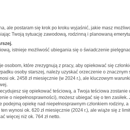
a, ale postaram się krok po kroku wyjaśnić, jakie masz możliwo
iając Twoją sytuację zawodową, rodzinną i planowaną emerytu
rszej.
ciową, istnieje możliwość ubiegania się o świadczenie pielęgna
je osobom, które zrezygnują z pracy, aby opiekować się członk
padku osoby starszej, należy uzyskać orzeczenie o znacznym 
osi ok. 2458 zł miesięcznie (w 2024 r.), ale kluczowym warunk
wej.
zdecydujesz się opiekować teściową, a Twoja teściowa zostanie
nie o niepełnosprawności), możesz ubiegać się o ten zasiłek. J
 podejmą opiekę nad niepełnosprawnym członkiem rodziny, a 
 ten wynosi ok. 620 zł miesięcznie (2024 r.), ale wiąże się z l
ć więcej niż ok. 764 zł netto.