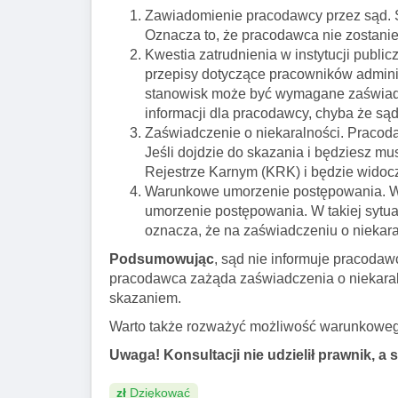
Zawiadomienie pracodawcy przez sąd. S
Oznacza to, że pracodawca nie zostani
Kwestia zatrudnienia w instytucji pub
przepisy dotyczące pracowników administ
stanowisk może być wymagane zaświadc
informacji dla pracodawcy, chyba że s
Zaświadczenie o niekaralności. Pracod
Jeśli dojdzie do skazania i będziesz m
Rejestrze Karnym (KRK) i będzie widoc
Warunkowe umorzenie postępowania. W
umorzenie postępowania. W takiej sytua
oznacza, że na zaświadczeniu o niekaral
Podsumowując
, sąd nie informuje pracodaw
pracodawca zażąda zaświadczenia o niekaraln
skazaniem.
Warto także rozważyć możliwość warunkoweg
Uwaga! Konsultacji nie udzielił prawnik, a 
zł
Dziękować