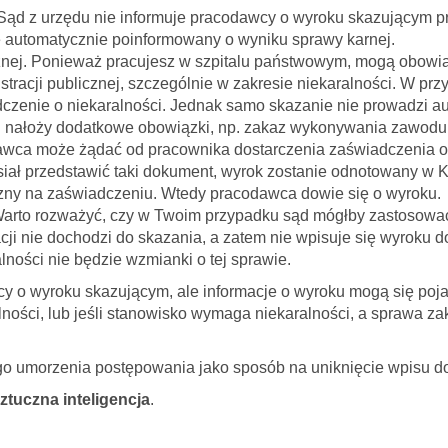
ąd z urzędu nie informuje pracodawcy o wyroku skazującym p
e automatycznie poinformowany o wyniku sprawy karnej.
licznej. Ponieważ pracujesz w szpitalu państwowym, mogą obo
racji publicznej, szczególnie w zakresie niekaralności. W prz
zenie o niekaralności. Jednak samo skazanie nie prowadzi a
ąd nałoży dodatkowe obowiązki, np. zakaz wykonywania zawodu
awca może żądać od pracownika dostarczenia zaświadczenia o 
usiał przedstawić taki dokument, wyrok zostanie odnotowany w
zny na zaświadczeniu. Wtedy pracodawca dowie się o wyroku.
arto rozważyć, czy w Twoim przypadku sąd mógłby zastosow
cji nie dochodzi do skazania, a zatem nie wpisuje się wyroku 
ności nie będzie wzmianki o tej sprawie.
cy o wyroku skazującym, ale informacje o wyroku mogą się pojaw
ości, lub jeśli stanowisko wymaga niekaralności, a sprawa za
o umorzenia postępowania jako sposób na uniknięcie wpisu d
sztuczna inteligencja
.