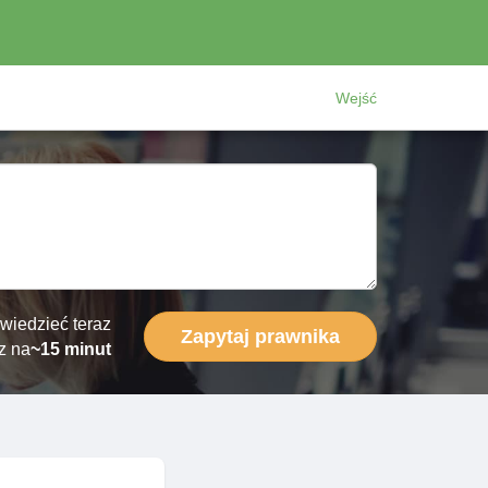
Wejść
wiedzieć teraz
Zapytaj prawnika
z na
~15 minut