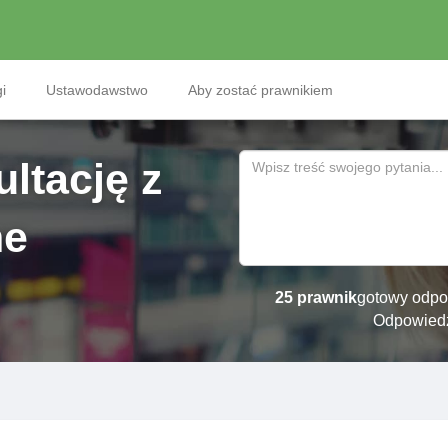
i
Ustawodawstwo
Aby zostać prawnikiem
ltację z
ne
25 prawnik
gotowy odpo
Odpowied