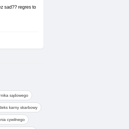
ez sad?? regres to
rnika sądowego
deks karny skarbowy
nia cywilnego