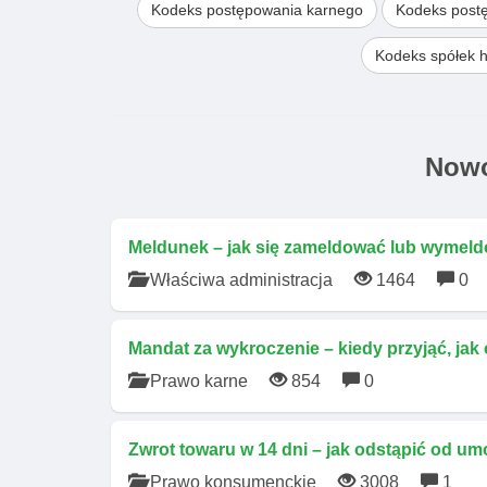
Kodeks postępowania karnego
Kodeks post
Kodeks spółek 
Nowo
Meldunek – jak się zameldować lub wymeld
Właściwa administracja
1464
0
Mandat za wykroczenie – kiedy przyjąć, jak
Prawo karne
854
0
Zwrot towaru w 14 dni – jak odstąpić od um
Prawo konsumenckie
3008
1