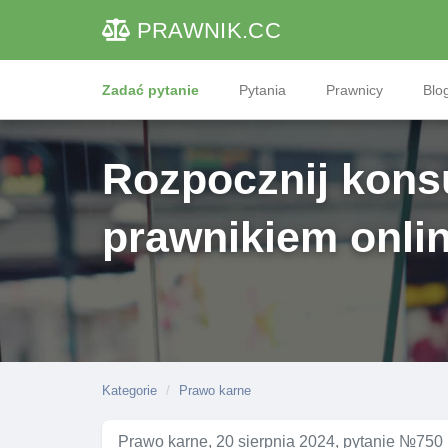
PRAWNIK
.CC
Zadać pytanie
Pytania
Prawnicy
Blog
Rozpocznij konsu
prawnikiem onli
Kategorie
Prawo karne
Prawo karne, 20 sierpnia 2024, pytanie №750