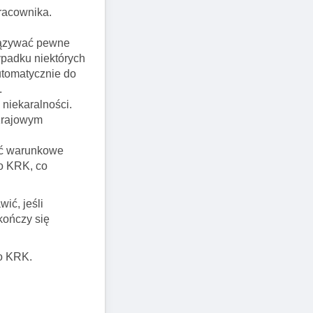
racownika.
wiązywać pewne
ypadku niektórych
utomatycznie do
.
niekaralności.
 Krajowym
ać warunkowe
do KRK, co
ić, jeśli
kończy się
o KRK.