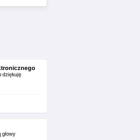
ktronicznego
o dziękuję
ą głowy