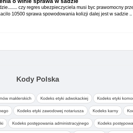
enia o winie sprawa w sadzie
ie........ czy regres ubezpieczyciela musi byc prawomocny prz
cilo 10500 sprawa spowodowania kolizji dalej jest w sadzie ..
Kody Polska
omów maklerskich
Kodeks etyki adwokackiej
Kodeks etyki komo
wnego
Kodeks etyki zawodowej notariusza
Kodeks karny
Ko
ki
Kodeks postępowania administracyjnego
Kodeks postępowa