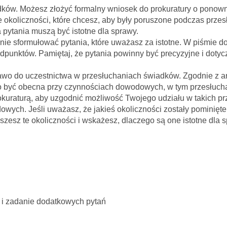
dków. Możesz złożyć formalny wniosek do prokuratury o ponow
okoliczności, które chcesz, aby były poruszone podczas prze
 pytania muszą być istotne dla sprawy.
e sformułować pytania, które uważasz za istotne. W piśmie do
dpunktów. Pamiętaj, że pytania powinny być precyzyjne i dotyc
awo do uczestnictwa w przesłuchaniach świadków. Zgodnie z a
 być obecna przy czynnościach dowodowych, w tym przesłucha
rokuraturą, aby uzgodnić możliwość Twojego udziału w takich p
ych. Jeśli uważasz, że jakieś okoliczności zostały pominięt
zesz te okoliczności i wskażesz, dlaczego są one istotne dla 
i zadanie dodatkowych pytań