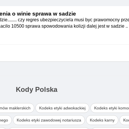
enia o winie sprawa w sadzie
ie........ czy regres ubezpieczyciela musi byc prawomocny prz
cilo 10500 sprawa spowodowania kolizji dalej jest w sadzie ..
Kody Polska
omów maklerskich
Kodeks etyki adwokackiej
Kodeks etyki komo
wnego
Kodeks etyki zawodowej notariusza
Kodeks karny
Ko