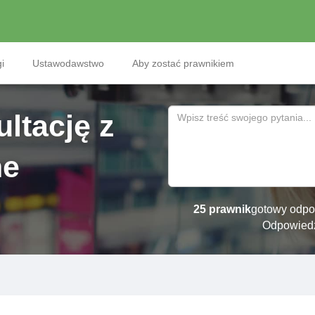
i
Ustawodawstwo
Aby zostać prawnikiem
ltację z
ne
25 prawnik
gotowy odpo
Odpowied