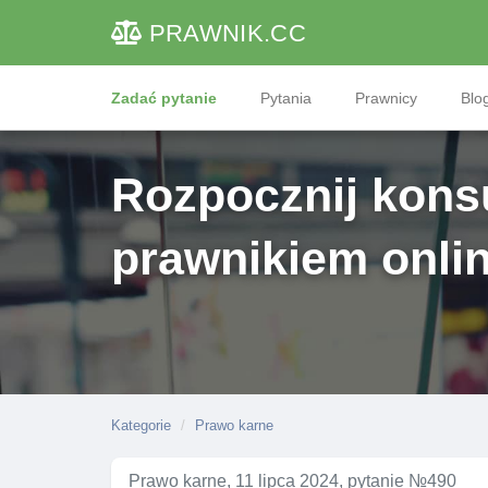
PRAWNIK
.CC
Zadać pytanie
Pytania
Prawnicy
Blog
Rozpocznij konsu
prawnikiem onli
Kategorie
Prawo karne
Prawo karne, 11 lipca 2024, pytanie №490