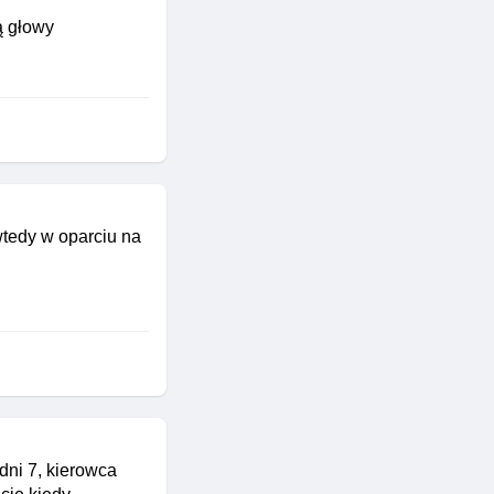
ą głowy
wtedy w oparciu na
ni 7, kierowca