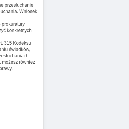
ne przesłuchanie
słuchania. Wniosek
 prokuratury
zyć konkretnych
rt. 315 Kodeksu
niu świadków, i
rzesłuchaniach.
e, możesz również
sprawy.