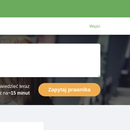
Wejść
wiedzieć teraz
Zapytaj prawnika
z na
~15 minut