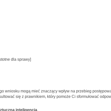
stotne dla sprawy]
ego wniosku mogą mieć znaczący wpływ na przebieg postępowan
ultować się z prawnikiem, który pomoże Ci sformułować odpowi
sztuczna inteligencja
.