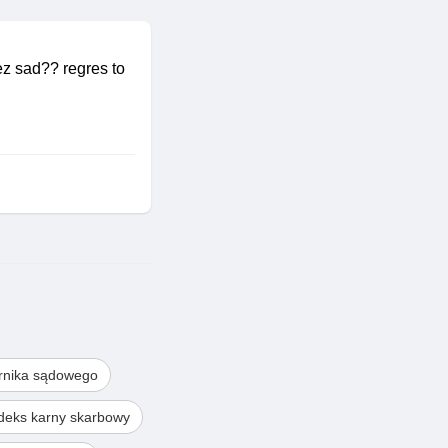
ez sad?? regres to
rnika sądowego
deks karny skarbowy