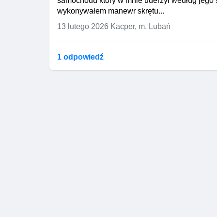
samochodu który w mnie uderzył według jego
wykonywałem manewr skrętu...
13 lutego 2026
Kacper, m. Lubań
1 odpowiedź