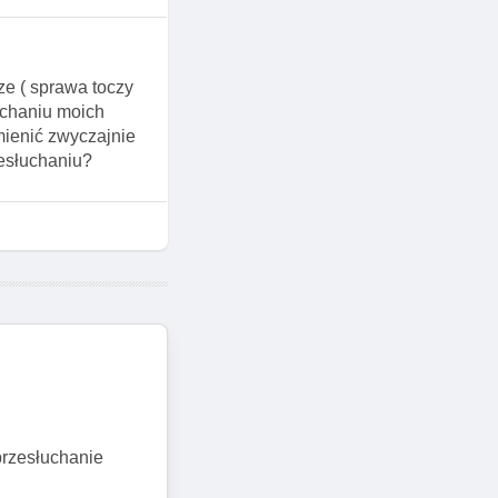
ze ( sprawa toczy
uchaniu moich
mienić zwyczajnie
esłuchaniu?
przesłuchanie