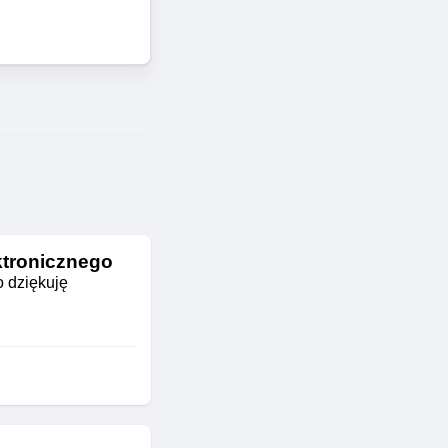
ktronicznego
o dziękuję