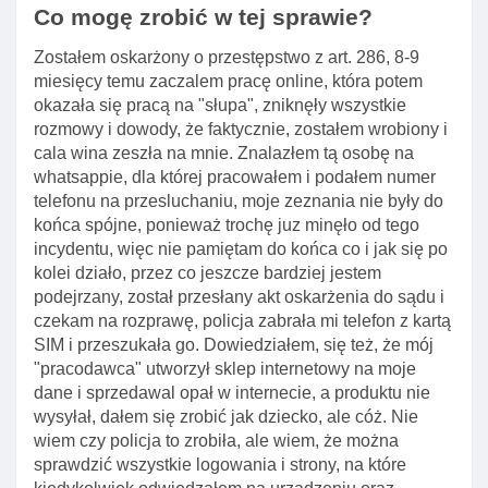
Co mogę zrobić w tej sprawie?
Zostałem oskarżony o przestępstwo z art. 286, 8-9
miesięcy temu zaczalem pracę online, która potem
okazała się pracą na "słupa", zniknęły wszystkie
rozmowy i dowody, że faktycznie, zostałem wrobiony i
cala wina zeszła na mnie. Znalazłem tą osobę na
whatsappie, dla której pracowałem i podałem numer
telefonu na przesluchaniu, moje zeznania nie były do
końca spójne, ponieważ trochę juz minęło od tego
incydentu, więc nie pamiętam do końca co i jak się po
kolei działo, przez co jeszcze bardziej jestem
podejrzany, został przesłany akt oskarżenia do sądu i
czekam na rozprawę, policja zabrała mi telefon z kartą
SIM i przeszukała go. Dowiedziałem, się też, że mój
"pracodawca" utworzył sklep internetowy na moje
dane i sprzedawal opał w internecie, a produktu nie
wysyłał, dałem się zrobić jak dziecko, ale cóż. Nie
wiem czy policja to zrobiła, ale wiem, że można
sprawdzić wszystkie logowania i strony, na które