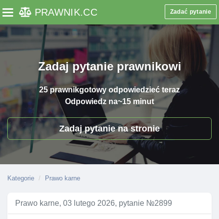
PRAWNIK
.CC
Zadać pytanie
Toggle navigation
Zadaj pytanie prawnikowi
25 prawnik
gotowy odpowiedzieć teraz
Odpowiedz na
~15 minut
Zadaj pytanie na stronie
Kategorie
Prawo karne
Prawo karne, 03 lutego 2026, pytanie №2899