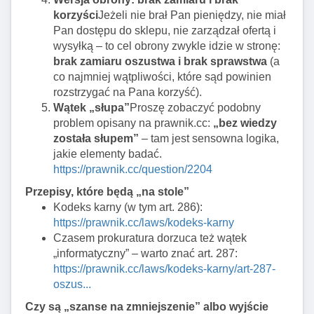
korzyści
Jeżeli nie brał Pan pieniędzy, nie miał
Pan dostępu do sklepu, nie zarządzał ofertą i
wysyłką – to cel obrony zwykle idzie w stronę:
brak zamiaru oszustwa i brak sprawstwa
(a
co najmniej wątpliwości, które sąd powinien
rozstrzygać na Pana korzyść).
Wątek „słupa”
Proszę zobaczyć podobny
problem opisany na prawnik.cc:
„bez wiedzy
została słupem”
– tam jest sensowna logika,
jakie elementy badać.
https://prawnik.cc/question/2204
Przepisy, które będą „na stole”
Kodeks karny (w tym art. 286):
https://prawnik.cc/laws/kodeks-karny
Czasem prokuratura dorzuca też wątek
„informatyczny” – warto znać art. 287:
https://prawnik.cc/laws/kodeks-karny/art-287-
oszus...
Czy są „szanse na zmniejszenie” albo wyjście