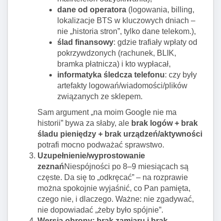
dane od operatora
(logowania, billing,
lokalizacje BTS w kluczowych dniach –
nie „historia stron”, tylko dane telekom.),
ślad finansowy
: gdzie trafiały wpłaty od
pokrzywdzonych (rachunek, BLIK,
bramka płatnicza) i kto wypłacał,
informatyka śledcza telefonu
: czy były
artefakty logowań/wiadomości/plików
związanych ze sklepem.
Sam argument „na moim Google nie ma
historii” bywa za słaby, ale
brak logów + brak
śladu pieniędzy + brak urządzeń/aktywności
potrafi mocno podważać sprawstwo.
Uzupełnienie/wyprostowanie
zeznań
Niespójności po 8–9 miesiącach są
częste. Da się to „odkręcać” – na rozprawie
można spokojnie wyjaśnić, co Pan pamięta,
czego nie, i dlaczego. Ważne: nie zgadywać,
nie dopowiadać „żeby było spójnie”.
Wersja obrony: brak zamiaru i brak