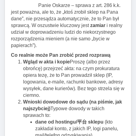
Panie Oskarze – sprawa z art. 286 k.k.
jest poważna, ale to, że „ktoś zrobił sklep na Pana
dane”, nie przesądza automatycznie, że to Pan był
sprawcą. W oszustwie kluczowy jest
zamiar
i realny
udział w doprowadzeniu ludzi do niekorzystnego
rozporządzenia mieniem (a nie samo „bycie w
papierach”).
Co realnie może Pan zrobić przed rozprawą
Wgląd w akta i kopie
Proszę (albo przez
obrońcę) przejrzeć akta: na czym prokuratura
opiera tezę, że to Pan prowadził sklep (IP,
logowania, e-maile, rachunki bankowe, adresy
wysyłek, dane kurierów). Bez tego strzela się w
ciemno.
Wnioski dowodowe do sądu (na piśmie, jak
najszybciej)
Typowe dowody w takich
sprawach to:
dane od hostingu/平台 sklepu
(kto
zakładał konto, z jakich IP, logi panelu,
mail/telefon odzyskiwania),