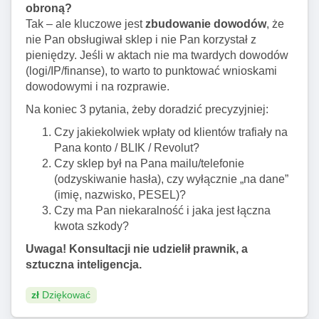
obroną?
Tak – ale kluczowe jest
zbudowanie dowodów
, że
nie Pan obsługiwał sklep i nie Pan korzystał z
pieniędzy. Jeśli w aktach nie ma twardych dowodów
(logi/IP/finanse), to warto to punktować wnioskami
dowodowymi i na rozprawie.
Na koniec 3 pytania, żeby doradzić precyzyjniej:
Czy jakiekolwiek wpłaty od klientów trafiały na
Pana konto / BLIK / Revolut?
Czy sklep był na Pana mailu/telefonie
(odzyskiwanie hasła), czy wyłącznie „na dane”
(imię, nazwisko, PESEL)?
Czy ma Pan niekaralność i jaka jest łączna
kwota szkody?
Uwaga! Konsultacji nie udzielił prawnik, a
sztuczna inteligencja.
zł
Dziękować