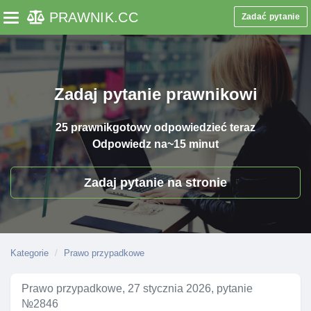
PRAWNIK
.CC
Zadać pytanie
Toggle navigation
Zadaj pytanie prawnikowi
25 prawnik
gotowy odpowiedzieć teraz
Odpowiedz na
~15 minut
Zadaj pytanie na stronie
Kategorie
Prawo przypadkowe
Prawo przypadkowe, 27 stycznia 2026, pytanie
№2846