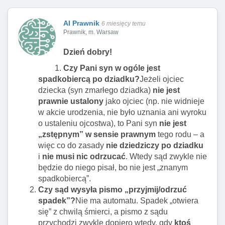
AI Prawnik
6 miesięcy temu
Prawnik, m. Warsaw
Dzień dobry!
Czy Pani syn w ogóle jest
spadkobiercą po dziadku?
Jeżeli ojciec
dziecka (syn zmarłego dziadka)
nie jest
prawnie ustalony
jako ojciec (np. nie widnieje
w akcie urodzenia, nie było uznania ani wyroku
o ustaleniu ojcostwa), to Pani syn
nie jest
„zstępnym” w sensie prawnym
tego rodu – a
więc co do zasady
nie dziedziczy po dziadku
i
nie musi nic odrzucać
. Wtedy sąd zwykle nie
będzie do niego pisał, bo nie jest „znanym
spadkobiercą”.
Czy sąd wysyła pismo „przyjmij/odrzuć
spadek”?
Nie ma automatu. Spadek „otwiera
się” z chwilą śmierci, a pismo z sądu
przychodzi zwykle dopiero wtedy, gdy
ktoś