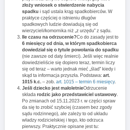
złoży wniosek o stwierdzenie nabycia
spadku
i sąd ustala krąg spadkobierców. W
praktyce częściej o istnieniu długów
spadkowych ludzie dowiadują się od
wierzycieli/komornika niż „z urzędu” z sądu.
Ile czasu na odrzucenie?
Co do zasady jest to
6 miesięcy od dnia, w którym spadkobierca
dowiedział się o tytule powołania do spadku
(nie zawsze od daty śmierci). Jeśli więc realnie
dowiedzieliście się dopiero teraz, termin liczy
się od teraz – warto jednak mieć „ślad” kiedy i
skąd ta informacja przyszła. Podstawa:
art.
1015 k.c.
– zob.
art. 1015 – termin 6 miesięcy
.
Jeśli dziecko jest małoletnie
Odrzucenie
składa
rodzic jako przedstawiciel ustawowy
.
Po zmianach od 15.11.2023 r. w części spraw
da się to zrobić szybciej (czasem bez zgody
sądu rodzinnego), ale zależy to od układu
władzy rodzicielskiej i tego, kto odrzuca
pierwszy. Praktycznie opisane jest tu: