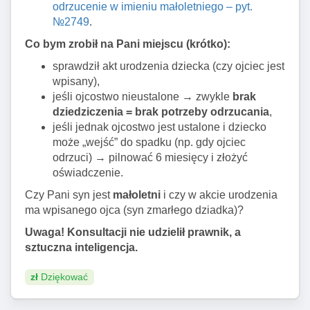
odrzucenie w imieniu małoletniego – pyt.
№2749
.
Co bym zrobił na Pani miejscu (krótko):
sprawdził akt urodzenia dziecka (czy ojciec jest
wpisany),
jeśli ojcostwo nieustalone → zwykle
brak
dziedziczenia = brak potrzeby odrzucania
,
jeśli jednak ojcostwo jest ustalone i dziecko
może „wejść” do spadku (np. gdy ojciec
odrzuci) → pilnować 6 miesięcy i złożyć
oświadczenie.
Czy Pani syn jest
małoletni
i czy w akcie urodzenia
ma wpisanego ojca (syn zmarłego dziadka)?
Uwaga! Konsultacji nie udzielił prawnik, a
sztuczna inteligencja.
zł
Dziękować