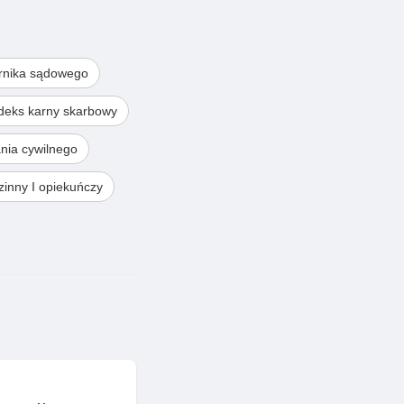
rnika sądowego
deks karny skarbowy
nia cywilnego
inny I opiekuńczy