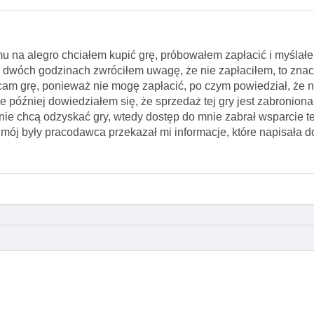
mu na alegro chciałem kupić grę, próbowałem zapłacić i myślał
 dwóch godzinach zwróciłem uwagę, że nie zapłaciłem, to znac
am grę, ponieważ nie mogę zapłacić, po czym powiedział, że ni
e później dowiedziałem się, że sprzedaż tej gry jest zabroniona
nie chcą odzyskać gry, wtedy dostęp do mnie zabrał wsparcie t
 mój były pracodawca przekazał mi informacje, które napisała do