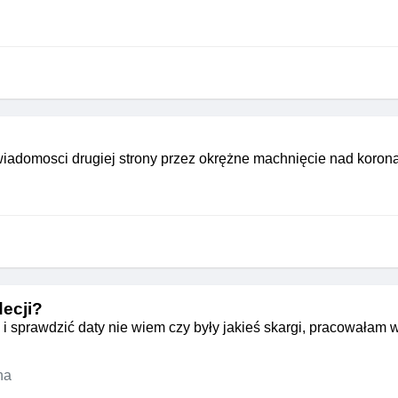
świadomosci drugiej strony przez okrężne machnięcie nad koron
decji?
i sprawdzić daty nie wiem czy były jakieś skargi, pracowałam 
na