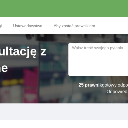
i
Ustawodawstwo
Aby zostać prawnikiem
ltację z
ne
25 prawnik
gotowy odpo
Odpowied