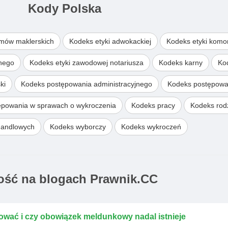
Kody Polska
omów maklerskich
Kodeks etyki adwokackiej
Kodeks etyki komo
wnego
Kodeks etyki zawodowej notariusza
Kodeks karny
Ko
ki
Kodeks postępowania administracyjnego
Kodeks postępowa
ępowania w sprawach o wykroczenia
Kodeks pracy
Kodeks rodz
handlowych
Kodeks wyborczy
Kodeks wykroczeń
ść na blogach Prawnik.CC
ować i czy obowiązek meldunkowy nadal istnieje