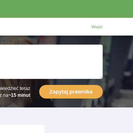
Wejść
wiedzieć teraz
Zapytaj prawnika
z na
~15 minut