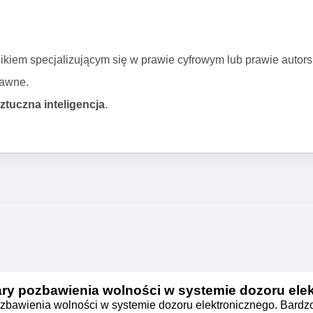
e zrozumienie swojej sytuacji prawnej, odpowiednie przyg
a z organami ścigania i odpowiednimi instytucjami.
Pamięta
ch, wsparcie doświadczonego prawnika jest nieocenione.
ikiem specjalizującym się w prawie cyfrowym lub prawie autors
 prawnik, a sztuczna inteligencja
rawne.
sztuczna inteligencja
.
ry pozbawienia wolności w systemie dozoru ele
zbawienia wolności w systemie dozoru elektronicznego. Bardz