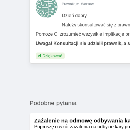
Prawnik, m. Warsaw
Podsumowując,
kluczowe będzi
obrony oraz aktywna współprac
Dzień dobry.
prawnych, zwłaszcza tych zawiły
Należy skonsultować się z prawn
Uwaga! Konsultacji nie udzielił
Pomoże Ci zrozumieć wszystkie implikacje p
Uwaga! Konsultacji nie udzielił prawnik, a 
zł
Dziękować
Podobne pytania
Zażalenie na odmowę odbywania ka
Poproszę o wzór zażalenia na odbycie kary po