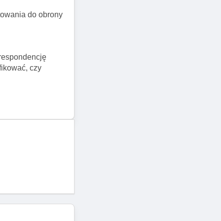
towania do obrony
orespondencję
fikować, czy
aż gry była
h produktów.
 bezpośrednio z
re mogą być
okata
dpowiedniej
 prawa
ie Allegro, warto
środki mogą być
wie, w tym
z przypadkiem.