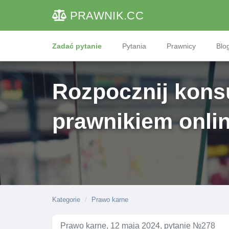
PRAWNIK
.CC
Zadać pytanie
Pytania
Prawnicy
Blog
Rozpocznij konsu
prawnikiem onli
Kategorie
Prawo karne
Prawo karne, 12 maja 2024, pytanie №278