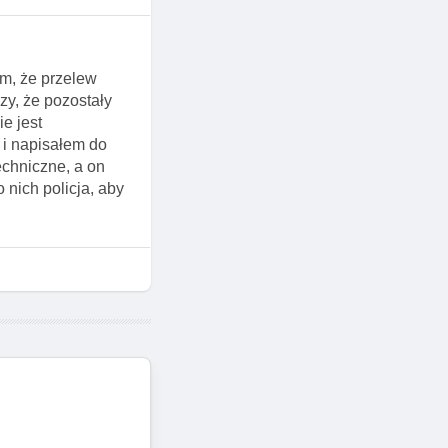
em, że przelew
zy, że pozostały
e jest
 i napisałem do
echniczne, a on
 nich policja, aby