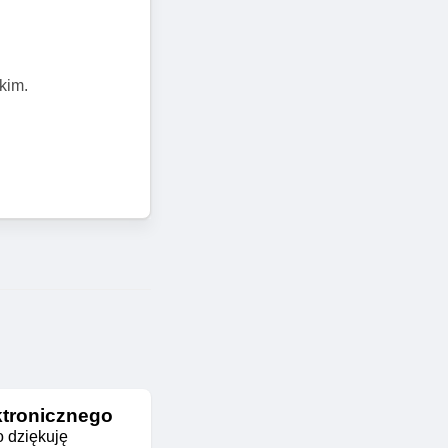
otowanie do
j, że w sprawach
kim.
ktronicznego
o dziękuję