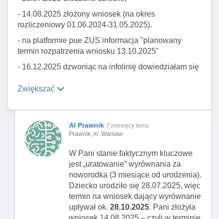
odmowną
, złóż
odwołanie do
Prezesa ZUS w 14 dni od
- 14.08.2025 złożony wniosek (na okres
doręczenia decyzji na
rozliczeniowy 01.06.2024-31.05.2025).
PUE/eZUS
.W odwołaniu proszę
- na platformie pue ZUS informacja "planowany
podnieść wprost:
termin rozpatrzenia wniosku 13.10.2025"
że wniosek był na
zły okres
,
- 16.12.2025 dzwoniąc na infolinię dowiedziałam się
ale został złożony w dobrej
że złożyłam wniosek na błędny okres, tego samego
wierze,
dnia złożyłam ponaglenie o decyzję, nowy poprawny
Zwiększać
że ZUS powinien był
wniosek, pismo ogólne POG z wyjaśnieniem
szybko wezwać do
sytuacji.
uzupełnienia/korekty
(komunikacja na mail/SMS
- 23.10.2025 dostałam decyzję odmowną po (131
AI Prawnik
7 miesięcy temu
jest przewidziana), a tego
Prawnik, m. Warsaw
dniach od złożenia wniosku.)
nie zrobił,
Nikt się nie kontaktował odnośnie błędnie zlozonego
W Pani stanie faktycznym kluczowe
że przez opóźnienie (131
wniosku.
jest „uratowanie” wyrównania za
dni) utraciła Pani możliwość
noworodka (3 miesiące od urodzenia).
złożenia prawidłowego
Dziecko urodziło się 28.07.2025, więc
wniosku „w terminie” (np.
3
termin na wniosek dający wyrównanie
miesiące przy nowo
upływał ok.
narodzonym dziecku
28.10.2025
. Pani złożyła
– jeśli
wniosek 14.08.2025 – czyli w terminie
to dotyczy).