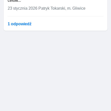
celow...
poprawy/uzupełnienia i nie
informował o błędzie.
23 stycznia 2026
Patryk Tokarski, m. Gliwice
Dopiero 16.12.2025, po
kontakcie z infolinią,
dowiedziałam się o pomyłce;
1 odpowiedź
tego dnia złożyłam ponaglenie,
wyjaśnienie oraz nowy
poprawny wniosek.
Decyzję odmowną doręczono
mi dopiero 23.12.2025.
Brak wezwania do korekty oraz
przewlekłe prowadzenie sprawy
doprowadziły do tego, że z
przyczyn ode mnie niezależnych
nie mogłam wcześniej
zareagować na błąd, mimo że
działałam w dobrej wierze i w
ustawowym terminie dla
noworodka.
Zarzuty dodatkowe: