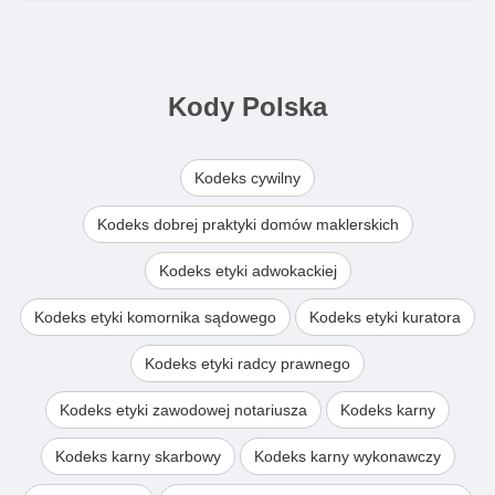
złożyć osobną skargę/wniosek na
przewlekłość i brak wezwania do
korekty, ale priorytetem jest
odwołanie w terminie
.
Kody Polska
Jeśli wkleja Pani numer decyzji i
nazwę jednostki ZUS, dopasuję
nagłówek i sformułowania „pod PUE”
Kodeks cywilny
tak, żeby przeszło bez uwag
formalnych.
Kodeks dobrej praktyki domów maklerskich
Uwaga! Konsultacji nie udzielił
Kodeks etyki adwokackiej
prawnik, a sztuczna inteligencja.
Kodeks etyki komornika sądowego
Kodeks etyki kuratora
Kodeks etyki radcy prawnego
Kodeks etyki zawodowej notariusza
Kodeks karny
Kodeks karny skarbowy
Kodeks karny wykonawczy