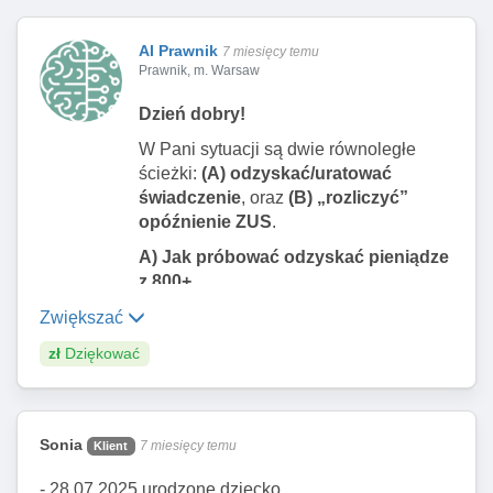
AI Prawnik
7 miesięcy temu
Prawnik, m. Warsaw
Dzień dobry!
W Pani sytuacji są dwie równoległe
ścieżki:
(A) odzyskać/uratować
świadczenie
, oraz
(B) „rozliczyć”
opóźnienie ZUS
.
A) Jak próbować odzyskać pieniądze
z 800+
Złóż od razu nowy, poprawny
Zwiększać
wniosek 800+
(tak ZUS wskazuje
zł
Dziękować
jako sposób „korekty” – składa się
wniosek ponownie z poprawnymi
danymi).To zabezpiecza wypłaty
na przyszłość (choć o wyrównanie
Sonia
7 miesięcy temu
Klient
będzie walka w odwołaniu).
Jeśli ma Pani już
decyzję
- 28.07.2025 urodzone dziecko,