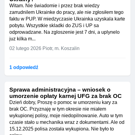
miesięcy od
Witam. Nie świadomie i przez brak wiedzy
urodzenia.Ewentualnie:
zarrudnilem Ukrainke do pracy, ale nie zgłosiłem tego
potraktowanie wniosku z
faktu w PUP. W miedzyczasie Ukrainka uzyskala karte
14.08.2025 jako skutecznego co
pobytu. Wszystkie skladki do ZUS i UP sa
do terminu i celu (świadczenie
odprowadzane. Na zgloszenie jest 7 dni, a uplynelo
na nowonarodzone dziecko), a
juz kilka m...
błędnie wskazany okres jako
02 lutego 2026
Piotr, m. Koszalin
oczywistą omyłkę
niewpływającą na prawo do
świadczenia.
1 odpowiedź
Uzasadnienie (najważniejsze fakty):
Dziecko urodziło się
Sprawa administracyjna – wniosek o
28.07.2025. Wniosek złożyłam
umorzenie opłaty karnej UFG za brak OC
14.08.2025, lecz omyłkowo
Dzień dobry, Proszę o pomoc w umorzeniu kary za
wybrałam niewłaściwy okres
brak OC. Przyznaję w tym okresie nie miałem
(01.06.2024–31.05.2025).
wykupionej polisy, moje niedopilnowanie. Auto w tym
Na PUE widniał planowany
czasie stało u mechanika wraz z dokumentami. Ale od
termin rozpatrzenia 13.10.2025,
15.12.2025 polisa została wykupiona. Nie było to
jednak ZUS nie wezwał mnie do