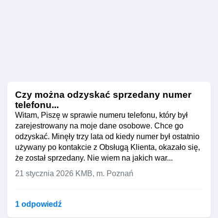
Decyzja nie zawiera pouczenia o
trybie i terminie odwołania, co jest
elementem decyzji (por.
art. 107 KPA
oraz ogólnie
Kodeks postępowania
administracyjnego
).
Dowody:
potwierdzenie złożenia wniosku
z 14.08.2025,
Czy można odzyskać sprzedany numer
zrzut/druk z PUE: „planowany
telefonu...
termin 13.10.2025”,
Witam, Piszę w sprawie numeru telefonu, który był
potwierdzenia pism z
zarejestrowany na moje dane osobowe. Chce go
16.12.2025
odzyskać. Minęły trzy lata od kiedy numer był ostatnio
(ponaglenie/POG/wniosek
używany po kontakcie z Obsługą Klienta, okazało się,
poprawny),
że został sprzedany. Nie wiem na jakich war...
inne dokumenty z PUE/eZUS.
21 stycznia 2026
KMB, m. Poznań
Podpis
1 odpowiedź
Dodatkowo (opcjonalnie) może Pani