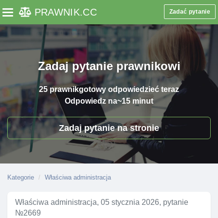
PRAWNIK
.CC
Zadać pytanie
Toggle navigation
Zadaj pytanie prawnikowi
25 prawnik
gotowy odpowiedzieć teraz
Odpowiedz na
~15 minut
Zadaj pytanie na stronie
Kategorie
Właściwa administracja
Właściwa administracja, 05 stycznia 2026, pytanie
№2669