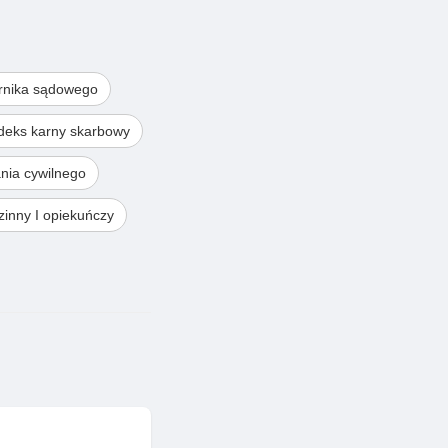
rnika sądowego
deks karny skarbowy
nia cywilnego
inny I opiekuńczy