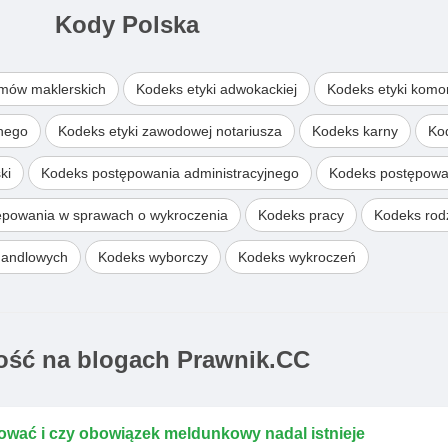
Kody Polska
omów maklerskich
Kodeks etyki adwokackiej
Kodeks etyki komo
wnego
Kodeks etyki zawodowej notariusza
Kodeks karny
Ko
ki
Kodeks postępowania administracyjnego
Kodeks postępowa
ępowania w sprawach o wykroczenia
Kodeks pracy
Kodeks rodz
handlowych
Kodeks wyborczy
Kodeks wykroczeń
ść na blogach Prawnik.CC
ować i czy obowiązek meldunkowy nadal istnieje