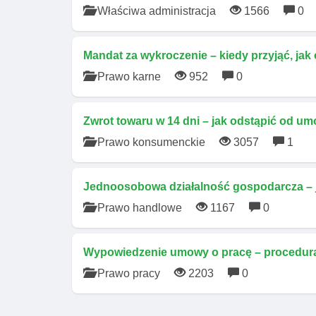
Właściwa administracja
1566
0
Mandat za wykroczenie – kiedy przyjąć, jak
Prawo karne
952
0
Zwrot towaru w 14 dni – jak odstąpić od um
Prawo konsumenckie
3057
1
Jednoosobowa działalność gospodarcza – j
Prawo handlowe
1167
0
Wypowiedzenie umowy o pracę – procedura
Prawo pracy
2203
0