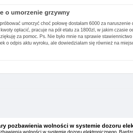
sie o umorzenie grzywny
 spróbować umorzyć choć połowę dostałam 6000 za naruszenie c
j kwoty opłacić, pracuje na pół etatu za 1800zl, w jakim czasie 
 Dziękuję za pomoc. Ps. Nie było mnie na sprawie stawiennictwo
k o odpis aktu wyroku, ale dowiedziałam się również na miejsc
ry pozbawienia wolności w systemie dozoru ele
zbawienia wolności w systemie dozoru elektronicznego. Bardz