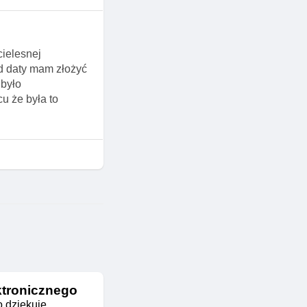
ielesnej
od daty mam złożyć
 było
u że była to
ktronicznego
o dziękuję