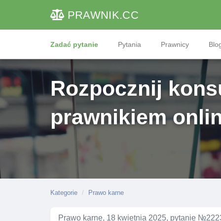
PRAWNIK
.CC
Zadać pytanie
Pytania
Prawnicy
Blog
Rozpocznij konsu
prawnikiem onli
Kategorie
Prawo karne
Prawo karne, 18 kwietnia 2025, pytanie №222