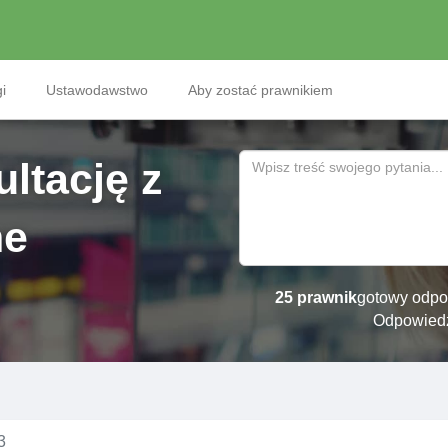
i
Ustawodawstwo
Aby zostać prawnikiem
ltację z
ne
25 prawnik
gotowy odpo
Odpowied
3