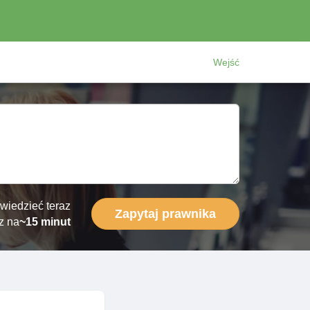
Wejść
wiedzieć teraz
Zapytaj prawnika
z na
~15 minut