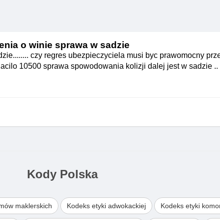
enia o winie sprawa w sadzie
ie........ czy regres ubezpieczyciela musi byc prawomocny prz
cilo 10500 sprawa spowodowania kolizji dalej jest w sadzie ..
Kody Polska
omów maklerskich
Kodeks etyki adwokackiej
Kodeks etyki komo