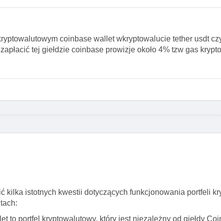
ryptowalutowym coinbase wallet wkryptowalucie tether usdt czy
 zapłacić tej giełdzie coinbase prowizje około 4% tzw gas krypt
 kilka istotnych kwestii dotyczących funkcjonowania portfeli k
tach:
t to portfel kryptowalutowy, który jest niezależny od giełdy C