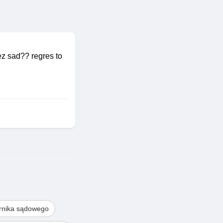
ez sad?? regres to
rnika sądowego