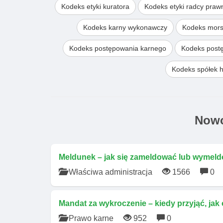
Kodeks etyki kuratora
Kodeks etyki radcy pra
Kodeks karny wykonawczy
Kodeks mors
Kodeks postępowania karnego
Kodeks post
Kodeks spółek 
Nowo
Meldunek – jak się zameldować lub wymeld
Właściwa administracja
1566
0
Mandat za wykroczenie – kiedy przyjąć, jak
Prawo karne
952
0