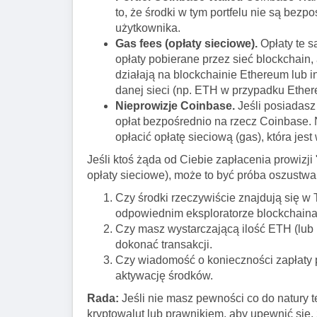
to, że środki w tym portfelu nie są be
użytkownika.
Gas fees (opłaty sieciowe).
Opłaty te s
opłaty pobierane przez sieć blockchain, 
działają na blockchainie Ethereum lub i
danej sieci (np. ETH w przypadku Ether
Nieprowizje Coinbase.
Jeśli posiadasz
opłat bezpośrednio na rzecz Coinbase. N
opłacić opłatę sieciową (gas), która je
Jeśli ktoś żąda od Ciebie zapłacenia prowizj
opłaty sieciowe), może to być próba oszustwa
Czy środki rzeczywiście znajdują się w
odpowiednim eksploratorze blockchaina
Czy masz wystarczającą ilość ETH (lub 
dokonać transakcji.
Czy wiadomość o konieczności zapłaty p
aktywację środków.
Rada:
Jeśli nie masz pewności co do natury t
kryptowalut lub prawnikiem, aby upewnić się,