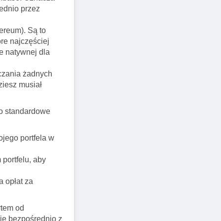
rednio przez
ereum). Są to
óre najczęściej
ie natywnej dla
zczania żadnych
ziesz musiał
ako standardowe
ojego portfela w
portfelu, aby
a opłat za
rtem od
się bezpośrednio z