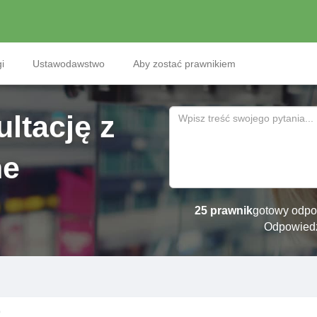
i
Ustawodawstwo
Aby zostać prawnikiem
ltację z
ne
25 prawnik
gotowy odpo
Odpowied
9