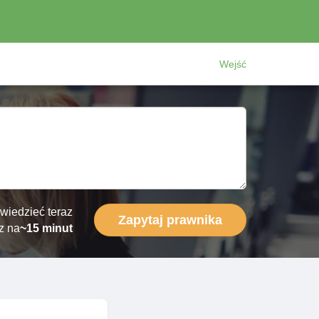
Wejść
wiedzieć teraz
Zapytaj prawnika
z na
~15 minut