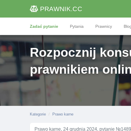
PRAWNIK
.CC
Zadać pytanie
Pytania
Prawnicy
Blog
Rozpocznij konsu
prawnikiem onli
Kategorie
Prawo karne
Prawo karne, 24 grudnia 2024, pytanie №148