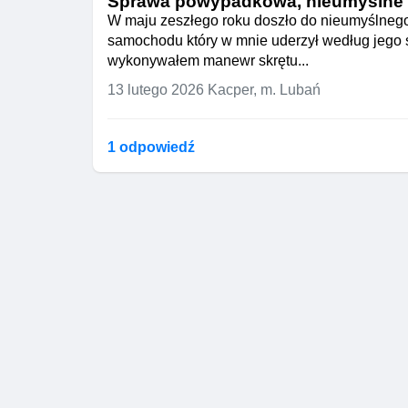
Sprawa powypadkowa, nieumyślne
W maju zeszłego roku doszło do nieumyślneg
samochodu który w mnie uderzył według jego
wykonywałem manewr skrętu...
13 lutego 2026
Kacper, m. Lubań
1 odpowiedź