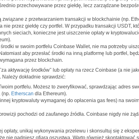
zpośrednio przechowywane przez giełdę, lecz zarządzane bezpoś
ą związane z przetwarzaniem transakcji w blockchainie (np. Eth
a nie przez giełdę czy portfel. W przypadku transakcji USDT, kt
nnych sieciach, konieczne jest uiszczenie opłaty w kryptowaluc
eum).
 środki w swoim portfelu Coinbase Wallet, nie ma potrzeby uis
atomiast aby przesłać środki na inną platformę lub portfel, będ
st wymagana przez blockchain.
i "za aktywację środków" lub opłaty na rzecz Coinbase (a nie j
. Należy dokładnie sprawdzić:
 Twoim portfelu. Możesz to zweryfikować, sprawdzając adres sw
 (np.
Etherscan
dla Ethereum).
innej kryptowaluty wymaganej do opłacenia gas fees) na swoim 
rowizji pochodzi od zaufanego źródła. Coinbase nigdy nie żąd
ej opłaty, unikaj wykonywania przelewu i skonsultuj się z ekspe
 że nie padniesz ofiarą oszustwa. Warto również skontaktować 