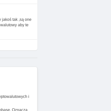
 jakoś tak ,są one
owalutowy aby te
ryptowalutowych i
oinbase. Oznacza