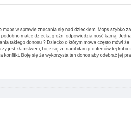
o mops w sprawie znecania się nad dzieckiem. Mops szybko za
 podobno matce dziecka groźni odpowiedzialność karną. Jedna
ofania takiego donosu ? Dziecko o którym mowa często mówi że 
czy jest kłamstwem, boje się że narobiłam problemów tej kobie
a konflikt. Boję się że wykorzysta ten donos aby odebrać jej pr