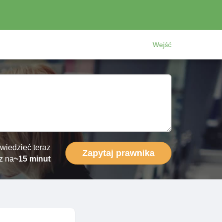
Wejść
wiedzieć teraz
Zapytaj prawnika
z na
~15 minut