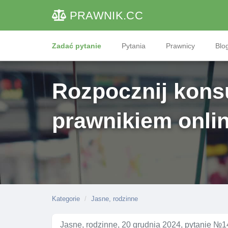
PRAWNIK
.CC
Zadać pytanie
Pytania
Prawnicy
Blog
Rozpocznij konsu
prawnikiem onli
Kategorie
Jasne, rodzinne
Jasne, rodzinne, 20 grudnia 2024, pytanie №