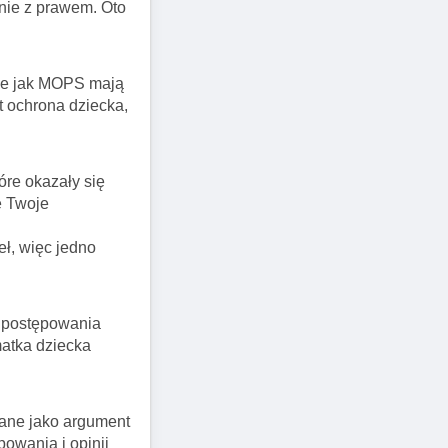
dnie z prawem. Oto
kie jak MOPS mają
t ochrona dziecka,
óre okazały się
e Twoje
eł, więc jedno
 postępowania
matka dziecka
tane jako argument
owania i opinii