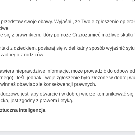
i przedstaw swoje obawy. Wyjaśnij, że Twoje zgłoszenie opierał
ziwe.
e się z prawnikiem, który pomoże Ci zrozumieć możliwe skutki
ntakt z dzieckiem, postaraj się w delikatny sposób wyjaśnić sytu
 żadnego z rodziców.
awiera nieprawdziwe informacje, może prowadzić do odpowiedz
rnego). Jeśli jednak Twoje zgłoszenie było złożone w dobrej wi
 powinnaś obawiać się konsekwencji prawnych.
 kluczowe jest, aby otwarcie i w dobrej wierze komunikować si
ecka, jest zgodny z prawem i etyką.
sztuczna inteligencja
.