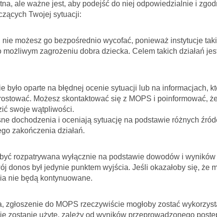
atna, ale ważne jest, aby podejść do niej odpowiedzialnie i zgo
czących Twojej sytuacji:
, nie możesz go bezpośrednio wycofać, ponieważ instytucje ta
możliwym zagrożeniu dobra dziecka. Celem takich działań jes
 było oparte na błędnej ocenie sytuacji lub na informacjach, kt
rostować. Możesz skontaktować się z MOPS i poinformować, ż
ić swoje wątpliwości.
sne dochodzenia i oceniają sytuację na podstawie różnych źród
go zakończenia działań.
 być rozpatrywana wyłącznie na podstawie dowodów i wyników
 donos był jedynie punktem wyjścia. Jeśli okazałoby się, że 
ania nie będą kontynuowane.
ecka, zgłoszenie do MOPS rzeczywiście mogłoby zostać wykorzys
nie zostanie użyte, zależy od wyników przeprowadzonego postęp