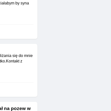
hciałabym by syna
iżania się do mnie
tko.Kontakt z
ał na pozew w