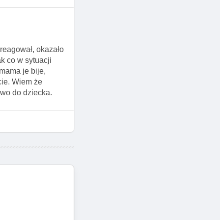
reagował, okazało
k co w sytuacji
mama je bije,
cie. Wiem że
awo do dziecka.