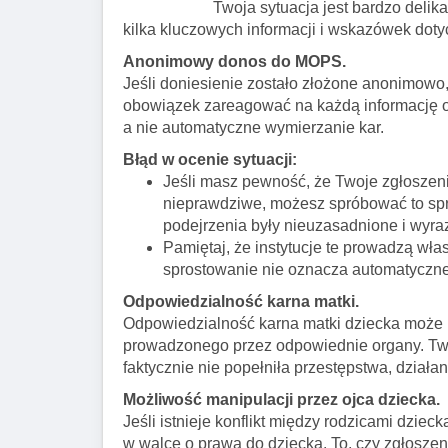
Twoja sytuacja jest bardzo delik
kilka kluczowych informacji i wskazówek doty
Anonimowy donos do MOPS.
Jeśli doniesienie zostało złożone anonimowo
obowiązek zareagować na każdą informację o 
a nie automatyczne wymierzanie kar.
Błąd w ocenie sytuacji:
Jeśli masz pewność, że Twoje zgłoszenie
nieprawdziwe, możesz spróbować to sp
podejrzenia były nieuzasadnione i wyraz
Pamiętaj, że instytucje te prowadzą wła
sprostowanie nie oznacza automatyczne
Odpowiedzialność karna matki.
Odpowiedzialność karna matki dziecka może
prowadzonego przez odpowiednie organy. Twój
faktycznie nie popełniła przestępstwa, dział
Możliwość manipulacji przez ojca dziecka.
Jeśli istnieje konflikt między rodzicami dzi
w walce o prawa do dziecka. To, czy zgłosze