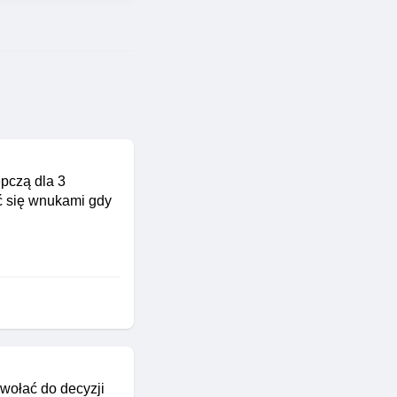
ępczą dla 3
ać się wnukami gdy
wołać do decyzji