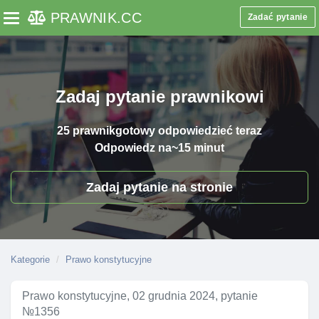
PRAWNIK
.CC
Zadać pytanie
Toggle navigation
Zadaj pytanie prawnikowi
25 prawnik
gotowy odpowiedzieć teraz
Odpowiedz na
~15 minut
Zadaj pytanie na stronie
Kategorie
Prawo konstytucyjne
Prawo konstytucyjne, 02 grudnia 2024, pytanie
№1356