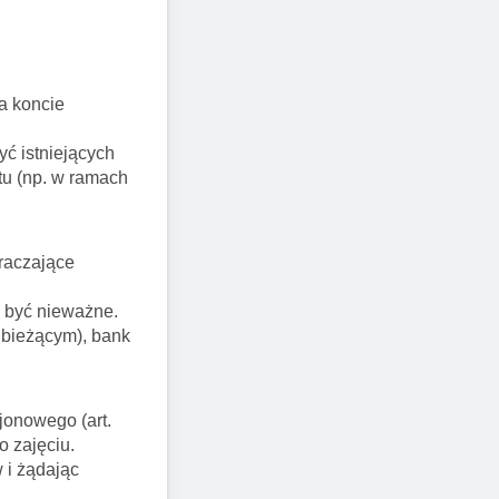
a koncie
ć istniejących
tu (np. w ramach
raczające
e być nieważne.
 bieżącym), bank
jonowego (art.
o zajęciu.
 i żądając