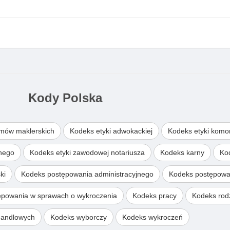
Kody Polska
omów maklerskich
Kodeks etyki adwokackiej
Kodeks etyki komo
wnego
Kodeks etyki zawodowej notariusza
Kodeks karny
Ko
ki
Kodeks postępowania administracyjnego
Kodeks postępowa
ępowania w sprawach o wykroczenia
Kodeks pracy
Kodeks rodz
handlowych
Kodeks wyborczy
Kodeks wykroczeń