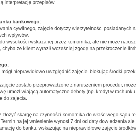
ą interpretację przepisów.
chunku bankowego:
wania cywilnego, zajęcie dotyczy wierzytelności posiadanych n
łych wpływów.
o wysokości wskazanej przez komornika, ale nie może naruszy
hyba że klient wyraził wcześniej zgodę na przekroczenie limi
ego:
mógł nieprawidłowo uwzględnić zajęcie, blokując środki przek
 zajęcie zostało przeprowadzone z naruszeniem procedur, moż
ę umożliwiającą automatyczne debety (np. kredyt w rachunku
e do zajęcia.
 złożyć skargę na czynności komornika do właściwego sądu re
ermin na jej wniesienie wynosi 7 dni od daty dowiedzenia się 
lamację do banku, wskazując na nieprawidłowe zajęcie środków