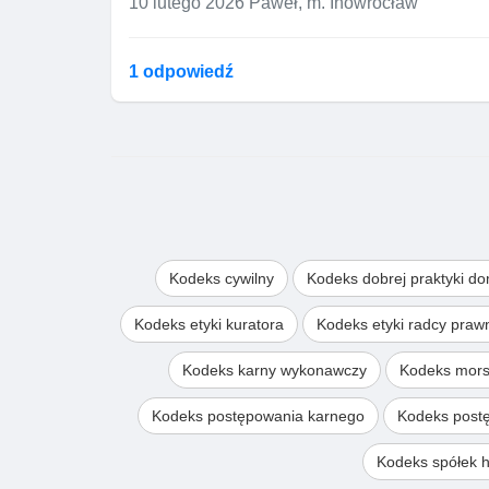
10 lutego 2026
Paweł, m. Inowrocław
1 odpowiedź
Kodeks cywilny
Kodeks dobrej praktyki d
Kodeks etyki kuratora
Kodeks etyki radcy pra
Kodeks karny wykonawczy
Kodeks mors
Kodeks postępowania karnego
Kodeks post
Kodeks spółek 