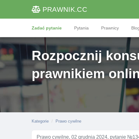
PRAWNIK
.CC
Zadać pytanie
Pytania
Prawnicy
Blog
Rozpocznij konsu
prawnikiem onli
Kategorie
Prawo cywilne
Prawo cywilne, 02 grudnia 2024, pytanie №13