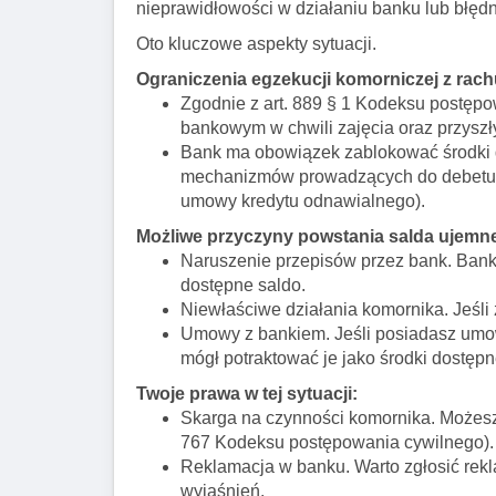
nieprawidłowości w działaniu banku lub błędn
Oto kluczowe aspekty sytuacji.
Ograniczenia egzekucji komorniczej z ra
Zgodnie z art. 889 § 1 Kodeksu postępo
bankowym w chwili zajęcia oraz przysz
Bank ma obowiązek zablokować środki d
mechanizmów prowadzących do debetu, c
umowy kredytu odnawialnego).
Możliwe przyczyny powstania salda ujemn
Naruszenie przepisów przez bank. Bank 
dostępne saldo.
Niewłaściwe działania komornika. Jeśli
Umowy z bankiem. Jeśli posiadasz umow
mógł potraktować je jako środki dostępn
Twoje prawa w tej sytuacji:
Skarga na czynności komornika. Możesz
767 Kodeksu postępowania cywilnego). T
Reklamacja w banku. Warto zgłosić rek
wyjaśnień.