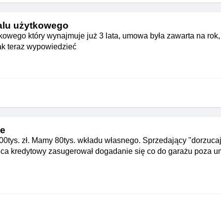
alu użytkowego
wego który wynajmuje już 3 lata, umowa była zawarta na rok, 
ak teraz wypowiedzieć
ie
0tys. zł. Mamy 80tys. wkładu własnego. Sprzedający "dorzucaj
radca kredytowy zasugerował dogadanie się co do garażu poza 