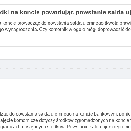
odki na koncie powodując powstanie salda 
a koncie prowadząc do powstania salda ujemnego (kwota prawie 
ego wynagrodzenia. Czy komornik w ogóle mógł doprowadzić do
dzać do powstania salda ujemnego na koncie bankowym, poni
Zajęcie komornicze dotyczy środków zgromadzonych na koncie w
o w granicach dostępnych środków. Powstanie salda ujemnego 