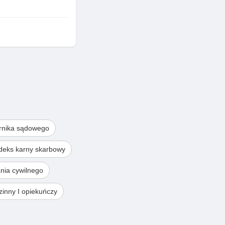
rnika sądowego
deks karny skarbowy
nia cywilnego
inny I opiekuńczy