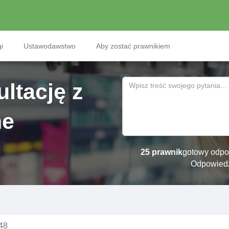
i
Ustawodawstwo
Aby zostać prawnikiem
ltację z
ne
25 prawnik
gotowy odpo
Odpowied
48