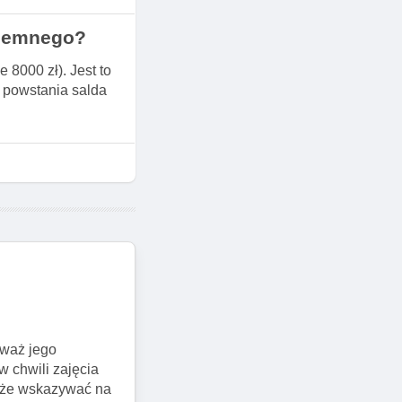
ujemnego?
8000 zł). Jest to
 powstania salda
eważ jego
 chwili zajęcia
może wskazywać na