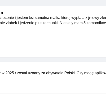
ka
ecenie i jestem też samotna matka ktorej wypłata z jmowy zle
nie zlobek i jedzenie plus rachunki .Niestety mam 3 komornikó
ąż w 2025 r został uznany za obywatela Polski. Czy mogę aplik