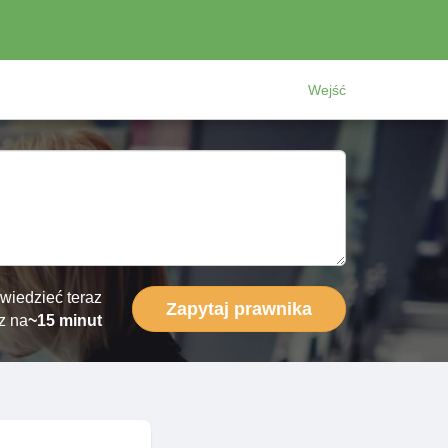
Wejść
wiedzieć teraz
Zapytaj prawnika
z na
~15 minut