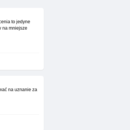
cenia to jedyne
w na mniejsze
ować na uznanie za