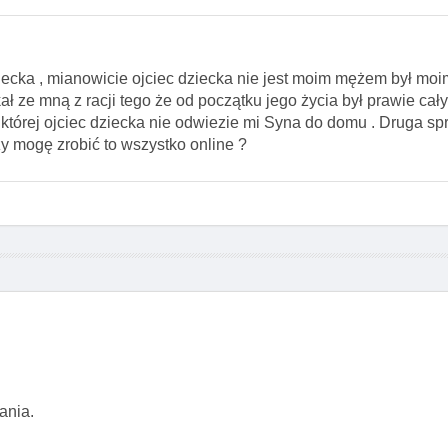
iecka , mianowicie ojciec dziecka nie jest moim mężem był mo
ł ze mną z racji tego że od początku jego życia był prawie cał
 której ojciec dziecka nie odwiezie mi Syna do domu . Druga sp
zy mogę zrobić to wszystko online ?
ania.