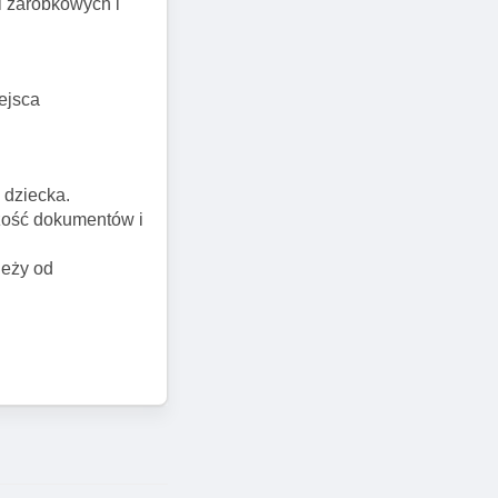
i zarobkowych i
ejsca
 dziecka.
szość dokumentów i
leży od