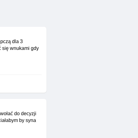
ępczą dla 3
ać się wnukami gdy
wołać do decyzji
hciałabym by syna