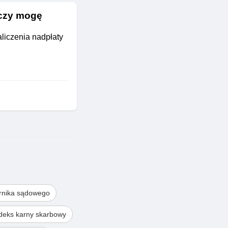
 czy mogę
aliczenia nadpłaty
rnika sądowego
deks karny skarbowy