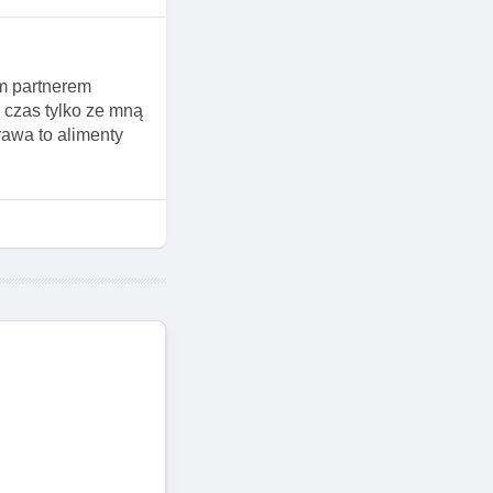
im partnerem
y czas tylko ze mną
rawa to alimenty