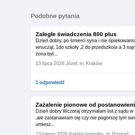
Podobne pytania
Zaległe świadczenia 800 plus
Dzień dobry, po śmierci syna i nie opiekowani
wnucząt. 1do szkoły ,2 do przedszkola a 3 na
żona był...
13 lipca 2026
Józef, m. Kraków
1 odpowiedź
Zażalenie pionowe od postanowien
Dzień dobry Wczoraj otrzymałam list z sądu 
,ale zastanawiam się czy nie pogorszę tym swo
umiesz...
13 lutego 2026
Natalia lopinska, m. Poznań