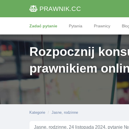
PRAWNIK
.CC
Zadać pytanie
Pytania
Prawnicy
Blog
Rozpocznij konsu
prawnikiem onli
Kategorie
Jasne, rodzinne
Jasne, rodzinne, 24 listopada 2024, pytanie 