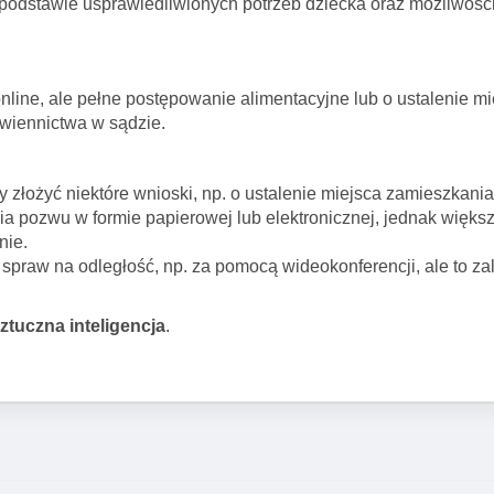
podstawie usprawiedliwionych potrzeb dziecka oraz możliwośc
line, ale pełne postępowanie alimentacyjne lub o ustalenie mi
wiennictwa w sądzie.
złożyć niektóre wnioski, np. o ustalenie miejsca zamieszkania
a pozwu w formie papierowej lub elektronicznej, jednak więk
nie.
spraw na odległość, np. za pomocą wideokonferencji, ale to za
sztuczna inteligencja
.