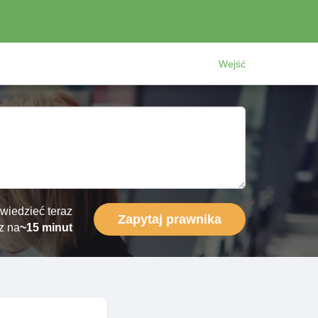
Wejść
wiedzieć teraz
Zapytaj prawnika
z na
~15 minut