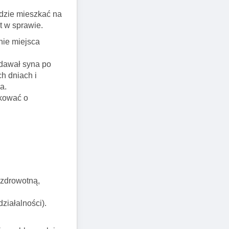
ędzie mieszkać na
t w sprawie.
nie miejsca
ddawał syna po
h dniach i
a.
skować o
 zdrowotną,
ziałalności).