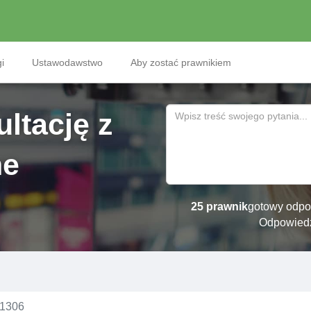
i
Ustawodawstwo
Aby zostać prawnikiem
ltację z
ne
25 prawnik
gotowy odpo
Odpowied
№1306