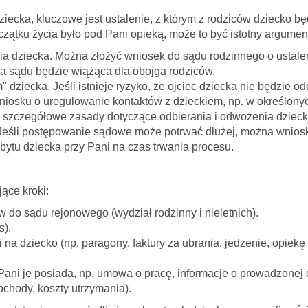
iecka, kluczowe jest ustalenie, z którym z rodziców dziecko b
czątku życia było pod Pani opieką, może to być istotny argumen
ia dziecka. Można złożyć wniosek do sądu rodzinnego o ustale
a sądu będzie wiążąca dla obojga rodziców.
dziecka. Jeśli istnieje ryzyko, że ojciec dziecka nie będzie o
niosku o uregulowanie kontaktów z dzieckiem, np. w określonyc
szczegółowe zasady dotyczące odbierania i odwożenia dzieck
 Jeśli postępowanie sądowe może potrwać dłużej, można wnio
ytu dziecka przy Pani na czas trwania procesu.
ące kroki:
 do sądu rejonowego (wydział rodzinny i nieletnich).
s).
a dziecko (np. paragony, faktury za ubrania, jedzenie, opiekę
ani je posiada, np. umowa o pracę, informacje o prowadzonej d
ochody, koszty utrzymania).