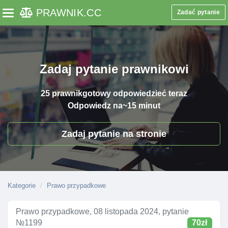
PRAWNIK
.CC
Zadać pytanie
Toggle navigation
Zadaj pytanie prawnikowi
25 prawnik
gotowy odpowiedzieć teraz
Odpowiedz na
~15 minut
Zadaj pytanie na stronie
Kategorie
Prawo przypadkowe
Prawo przypadkowe, 08 listopada 2024, pytanie
№1199
70zł