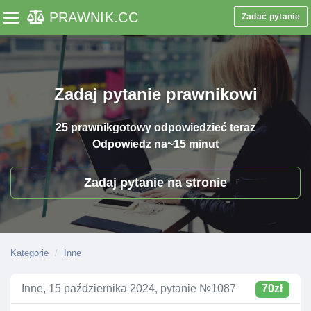
PRAWNIK
.CC
Zadać pytanie
Toggle navigation
Zadaj pytanie prawnikowi
25 prawnik
gotowy odpowiedzieć teraz
Odpowiedz na
~15 minut
Zadaj pytanie na stronie
Kategorie
Inne
Inne, 15 października 2024, pytanie №1087
70zł