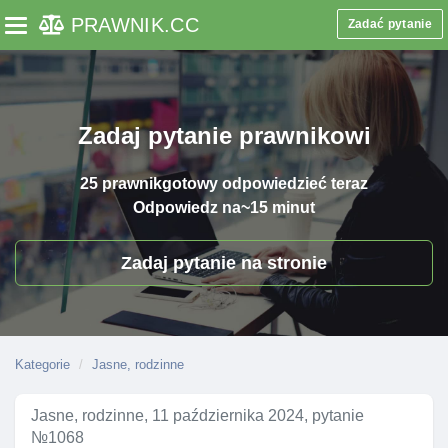
PRAWNIK
.CC
Zadać pytanie
Toggle navigation
Zadaj pytanie prawnikowi
25 prawnik
gotowy odpowiedzieć teraz
Odpowiedz na
~15 minut
Zadaj pytanie na stronie
Kategorie
Jasne, rodzinne
Jasne, rodzinne, 11 października 2024, pytanie
№1068