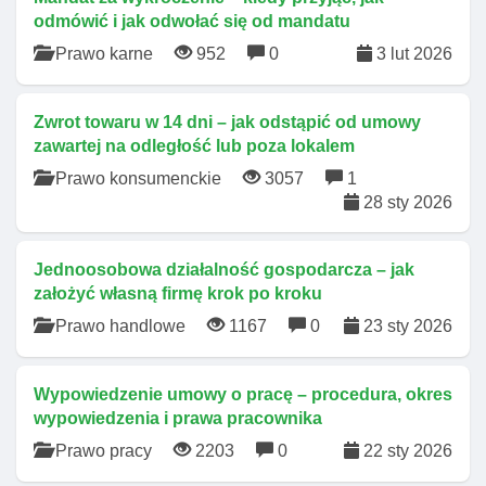
odmówić i jak odwołać się od mandatu
Prawo karne
952
0
3 lut 2026
Zwrot towaru w 14 dni – jak odstąpić od umowy
zawartej na odległość lub poza lokalem
Prawo konsumenckie
3057
1
28 sty 2026
Jednoosobowa działalność gospodarcza – jak
założyć własną firmę krok po kroku
Prawo handlowe
1167
0
23 sty 2026
Wypowiedzenie umowy o pracę – procedura, okres
wypowiedzenia i prawa pracownika
Prawo pracy
2203
0
22 sty 2026