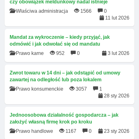
czy obowiązek meldunkowy nadal istnieje
Właściwa administracja
1566
0
11 lut 2026
Mandat za wykroczenie – kiedy przyjąć, jak
odmówić i jak odwołać się od mandatu
Prawo karne
952
0
3 lut 2026
Zwrot towaru w 14 dni – jak odstąpić od umowy
zawartej na odległość lub poza lokalem
Prawo konsumenckie
3057
1
28 sty 2026
Jednoosobowa działalność gospodarcza – jak
założyć własną firmę krok po kroku
Prawo handlowe
1167
0
23 sty 2026