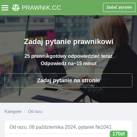
PRAWNIK
.CC
Zadać pytanie
Toggle navigation
Zadaj pytanie prawnikowi
25 prawnik
gotowy odpowiedzieć teraz
Odpowiedz na
~15 minut
Zadaj pytanie na stronie
Kategorie
Od razu
Od razu, 08 października 2024, pytanie №1041
170zł