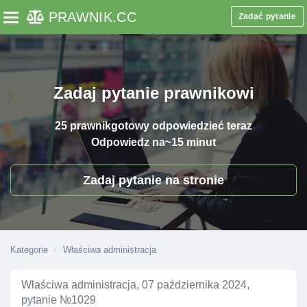
PRAWNIK
.CC
Zadać pytanie
Toggle navigation
Zadaj pytanie prawnikowi
25 prawnik
gotowy odpowiedzieć teraz
Odpowiedz na
~15 minut
Zadaj pytanie na stronie
Kategorie
Właściwa administracja
Właściwa administracja, 07 października 2024,
pytanie №1029