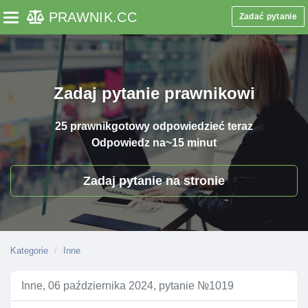
PRAWNIK
.CC
Zadać pytanie
Toggle navigation
Zadaj pytanie prawnikowi
25 prawnik
gotowy odpowiedzieć teraz
Odpowiedz na
~15 minut
Zadaj pytanie na stronie
Kategorie
Inne
Inne, 06 października 2024, pytanie №1019