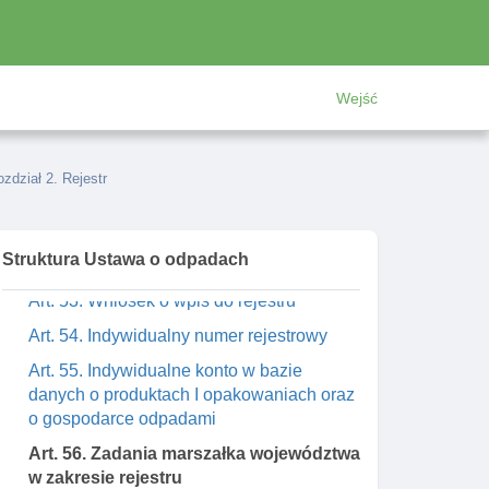
Rozdział 2. Rejestr
Art. 49. Rejestr podmiotów
wprowadzających produkty I produkty w
opakowaniach, oferujących torby na
Wejść
zakupy objęte opłatą recyklingową I
gospodarujących odpadami
Art. 50. Wpis do rejestru na wniosek
zdział 2. Rejestr
Art. 51. Wpis do rejestru z urzędu
Art. 52. Zakres informacji podlegających
Struktura Ustawa o odpadach
wpisowi w rejestrze
Art. 53. Wniosek o wpis do rejestru
Art. 54. Indywidualny numer rejestrowy
Art. 55. Indywidualne konto w bazie
danych o produktach I opakowaniach oraz
o gospodarce odpadami
Art. 56. Zadania marszałka województwa
w zakresie rejestru