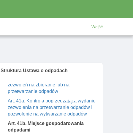
Art. 39. Sprawozdania z realizacji planów
gospodarki odpadami
Art. 40. Rozporządzenie w sprawie
wojewódzkiego planu gospodarki odpadami
Wejść
Dział IV. Uprawnienia wymagane do
gospodarowania odpadami oraz prowadzenie
rejestru
Rozdział 1. Zezwolenie na zbieranie
odpadów I zezwolenie na przetwarzanie
odpadów
Struktura Ustawa o odpadach
Art. 41. Właściwość organów w sprawach
zezwoleń na zbieranie lub na
przetwarzanie odpadów
Art. 41a. Kontrola poprzedzająca wydanie
zezwolenia na przetwarzanie odpadów I
pozwolenie na wytwarzanie odpadów
Art. 41b. Miejsce gospodarowania
odpadami