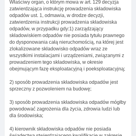
Właściwy organ, o którym mowa w art. 129 decyzja
Art. 112. Podstawowa charakterystykę odpadów
zatwierdzająca instrukcję prowadzenia składowiska
wytwarzanych nieregularnie
odpadów ust. 1, odmawia, w drodze decyzji,
zatwierdzenia instrukcji prowadzenia składowiska
Art. 113. Test zgodnośCI odpadów wytwarzanych
odpadów, w przypadku gdy:1) zarządzający
regularnie
składowiskiem odpadów nie posiada tytułu prawnego
Art. 114. Weryfikacja odpadów przez
do dysponowania całą nieruchomością, na której jest
zarządzającego składowiskiem odpadów
zlokalizowane składowisko odpadów wraz ze
wszystkimi instalacjami i urządzeniami, związanymi z
Art. 115. Pobieranie próbek odpadów
prowadzeniem tego składowiska, w okresie
dostarczonych do składowania
obejmującym fazę eksploatacyjną i poeksploatacyjną;
Art. 116. Przechowywanie I przekazywanie
podstawowej charakterystyki odpadów oraz
2) sposób prowadzenia składowiska odpadów jest
wyników testów zgodnośCI
sprzeczny z pozwoleniem na budowę;
Art. 117. Warunki dopuszczenia odpadów do
3) sposób prowadzenia składowiska odpadów mógłby
składowania na składowisku odpadów danego
powodować zagrożenia dla życia, zdrowia ludzi lub
typu
dla środowiska;
Art. 118. Rozporządzenie w sprawie zapewnienia
właściwego postępowania z odpadami na
4) kierownik składowiska odpadów nie posiada
składowisku
świadectwa stwierdzającego kwalifikacje w zakresie