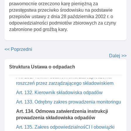
prawomocnie orzeczono karę pieniężną za
Art. 127. Pozwolenie na budowę składowiska
przestępstwa przeciwko środowisku na podstawie
odpadów
przepisów ustawy z dnia 28 października 2002 r. o
odpowiedzialności podmiotów zbiorowych za czyny
Art. 128. Warunki rozpoczęcia prowadzenia
zabronione pod groźbą kary.
składowiska odpadów
Art. 129. Decyzja zatwierdzająca instrukcję
prowadzenia składowiska odpadów
<< Poprzedni
Art. 130. Dodatkowe wymagania w decyzji
Dalej >>
zatwierdzającej instrukcję prowadzenia
Struktura Ustawa o odpadach
składowiska odpadów
Art. 131. Termin ustanowienia zabezpieczenia
roszczeń przez zarządzającego składowiskiem
Art. 132. Kierownik składowiska odpadów
Art. 133. Odrębny zakres prowadzenia monitoringu
Art. 134. Odmowa zatwierdzenia instrukcji
prowadzenia składowiska odpadów
Art. 135. Zakres odpowiedzialnośCI I obowiązki