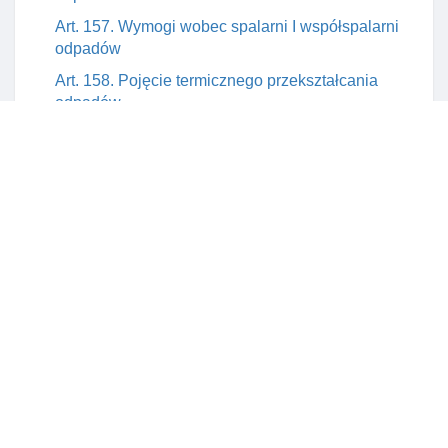
Art. 157. Wymogi wobec spalarni I współspalarni
odpadów
Art. 158. Pojęcie termicznego przekształcania
odpadów
Art. 159. Energia z termicznego przekształcania
odpadów jako energia z odnawialnego źróDła
energii
Art. 160. Obowiązki zarządzającego spalarnią lub
współspalarnią odpadów
Art. 161. Wstrzymanie termicznego przekształcania
odpadów w spalarni lub współspalarni
Art. 162. Obowiązek usunięcia skutków
termicznego przekształcenia odpadów
Art. 163. Wyłączenie stosowania niektórych
przepisów ustawy do instalacji termicznie
przekształcających określone odpady