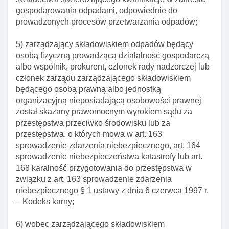
Art. 119. Obowiązki zarządzającego
gospodarowania odpadami, odpowiednie do
składowiskiem odpadów przed przyjęciem
prowadzonych procesów przetwarzania odpadów;
odpadów do składowania
5) zarządzający składowiskiem odpadów będący
Art. 120. Odmowa przyjęcia odpadów do
osobą fizyczną prowadzącą działalność gospodarczą
składowania na składowisku
albo wspólnik, prokurent, członek rady nadzorczej lub
Art. 121. Zasada selektywnego składowania
członek zarządu zarządzającego składowiskiem
towarów na składowisku
będącego osobą prawną albo jednostką
organizacyjną nieposiadającą osobowości prawnej
Art. 122. Zakaz składowania niektórych odpadów
został skazany prawomocnym wyrokiem sądu za
Art. 123. Fazy przygotowania do budowy, budowy I
przestępstwa przeciwko środowisku lub za
prowadzenia składowiska odpadów
przestępstwa, o których mowa w art. 163
sprowadzenie zdarzenia niebezpiecznego, art. 164
Art. 124. Lokalizacja, budowa oraz prowadzenie
sprowadzenie niebezpieczeństwa katastrofy lub art.
składowiska odpadów, monitoring składowiska
168 karalność przygotowania do przestępstwa w
Art. 125. Obowiązek zabezpieczenia przez
związku z art. 163 sprowadzenie zdarzenia
zarządzającego składowiskiem roszczeń z tytułu
niebezpiecznego § 1 ustawy z dnia 6 czerwca 1997 r.
negatywnych skutków lub szkóD w środowisku
– Kodeks karny;
Art. 126. Wyznaczenie lokalizacji składowiska
6) wobec zarządzającego składowiskiem
odpadów