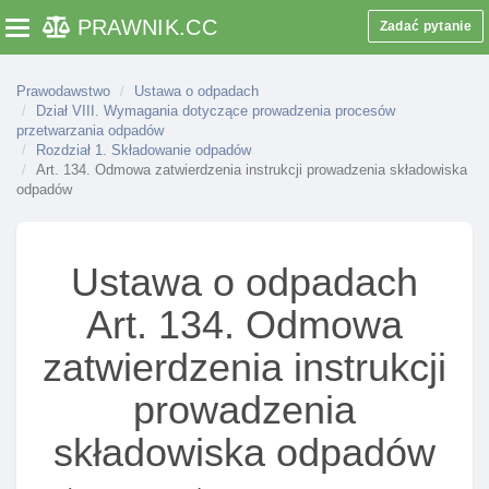
Rozdział 1. Składowanie odpadów
PRAWNIK
.CC
Zadać pytanie
Toggle navigation
Art. 103. Składowiska odpadów
Art. 104. Zakazy w zakresie magazynowania
Prawodawstwo
Ustawa o odpadach
Dział VIII. Wymagania dotyczące prowadzenia procesów
odpadów
przetwarzania odpadów
Art. 105. Postępowanie z odpadami przed
Rozdział 1. Składowanie odpadów
Art. 134. Odmowa zatwierdzenia instrukcji prowadzenia składowiska
umieszczeniem na składowisku odpadów
odpadów
Art. 106. Składowanie towarów niebezpiecznych
Art. 107. Odpady składowane na składowisku
odpadów innych niż niebezpieczne I obojętne
Ustawa o odpadach
Art. 108. Odpady składowane na składowisku
Art. 134. Odmowa
odpadów obojętnych
zatwierdzenia instrukcji
Art. 109. Warunki dopuszczenia odpadów do
składowania na składowisku odpadów
prowadzenia
Art. 110. Podstawowa charakterystyka odpadów
składowiska odpadów
Art. 111. Podstawowa charakterystyka odpadów
dla odpadów wytwarzanych regularnie