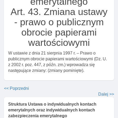
emerytalnego
prowadzenie ike lub ikze
Art. 43. Zmiana ustawy
Art. 13. Zasady dokonywania wpłat na ike
- prawo o publicznym
Art. 13a. Roczny limit wpłat na ikze
Art. 14. Obowiązek powiadomienia oszczędzającego
obrocie papierami
o zmianie sytuacji prawnej podmiotu prowadzącego
ike lub ikze
wartościowymi
Art. 15. Zakaz obciążania zastawem środków
W ustawie z dnia 21 sierpnia 1997 r. – Prawo o
zgromadzonych na ike lub ikze
publicznym obrocie papierami wartościowymi (Dz. U.
Art. 16. Nadzór nad prowadzeniem ike lub ikze
z 2002 r. poz. 447, z późn. zm.) wprowadza się
Art. 17. Informacje o prowadzonych ike lub ikze I
następujące zmiany: (zmiany pominięte).
nadzorowanych instytucjach finansowych
Art. 17a. Przekazywanie przez instytucję finansową
<< Poprzedni
do pfr portal danych I informacji w celu udostępnienia
Dalej >>
oszczędzającemu
Struktura Ustawa o indywidualnych kontach
Art. 18. Uprawnienie do używania określenia
emerytalnych oraz indywidualnych kontach
"indywidualne konto emerytalne" oraz skrótu "ike" lub
zabezpieczenia emerytalnego
'ikze"