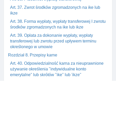
Art. 37. Zwrot środków zgromadzonych na ike lub
ikze
Art. 38. Forma wypłaty, wypłaty transferowej I zwrotu
środków zgromadzonych na ike lub ikze
Art. 39. Opłata za dokonanie wypłaty, wypłaty
transferowej lub zwrotu przed upływem terminu
określonego w umowie
Rozdział 8. Przepisy karne
Art. 40. Odpowiedzialność karna za nieuprawnione
używanie określenia "indywidualne konto
emerytalne" lub skrótów "ike" lub 'ikze"
Rozdział 9. Zmiany w przepisach obowiązujących
Art. 41. Zmiana ustawy o podatku od spadków I
darowizn
Art. 42. Zmiana ustawy o podatku dochodowym od
osób fizycznych