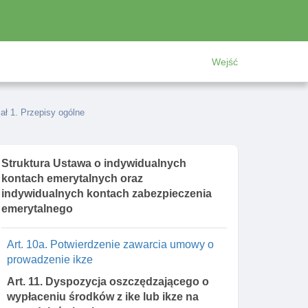
Art. 7. Oświadczenie przed zawarciem
umowy o prowadzenie ike
Art. 7a. Oświadczenie przed zawarciem
Wejść
umowy o prowadzenie ikze
Art. 8. Umowa o prowadzenie ike lub ikze,
gromadzenie środków na ike lub ikze
ał 1. Przepisy ogólne
Art. 8a. Obowiązek udostępniania danych
administracyjnemu organowi egzekucyjnemu
Struktura Ustawa o indywidualnych
Art. 9. Elementy umowy o prowadzenie ike
kontach emerytalnych oraz
lub ikze
indywidualnych kontach zabezpieczenia
Art. 10. Potwierdzenie zawarcia umowy o
emerytalnego
prowadzenie ike
Art. 10a. Potwierdzenie zawarcia umowy o
prowadzenie ikze
Art. 11. Dyspozycja oszczędzającego o
wypłaceniu środków z ike lub ikze na