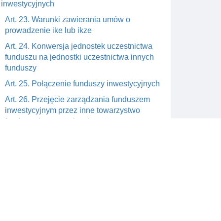
inwestycyjnych
Art. 23. Warunki zawierania umów o
prowadzenie ike lub ikze
Art. 24. Konwersja jednostek uczestnictwa
funduszu na jednostki uczestnictwa innych
funduszy
Art. 25. Połączenie funduszy inwestycyjnych
Art. 26. Przejęcie zarządzania funduszem
inwestycyjnym przez inne towarzystwo
funduszy inwestycyjnych
Rozdział 4. Ike lub ikze w instytucjach
prowadzących działalność maklerską
Art. 27. Postanowienia umów o prowadzenie
ike lub ikze
Art. 28. Przeniesienie instrumentów
Skontaktuj się z nami
finansowych w związku z wygaśnięciem lub
cofnięciem zezwolenia na prowadzenie
wym
support@prawnik.cc