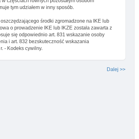
da w częściach równych pozostałym osobom
uje tym udziałem w inny sposób.
 oszczędzającego środki zgromadzone na IKE lub
owa o prowadzenie IKE lub IKZE została zawarta z
suje się odpowiednio art. 831 wskazanie osoby
ia i art. 832 bezskuteczność wskazania
. - Kodeks cywilny.
Dalej >>