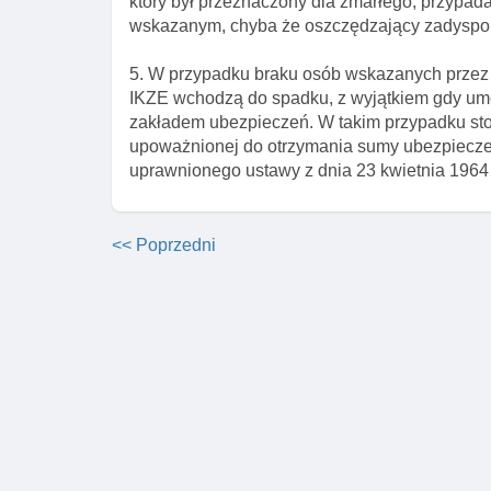
który był przeznaczony dla zmarłego, przypa
wskazanym, chyba że oszczędzający zadyspon
5. W przypadku braku osób wskazanych przez
IKZE wchodzą do spadku, z wyjątkiem gdy um
zakładem ubezpieczeń. W takim przypadku sto
upoważnionej do otrzymania sumy ubezpieczen
uprawnionego ustawy z dnia 23 kwietnia 1964 r
<< Poprzedni