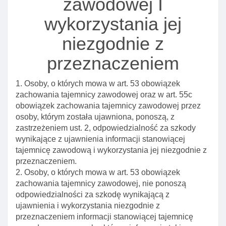
zawodowej I
Art. 39. Wniosek o zezwolenie na prowadzenie
działalnośCI maklerskiej
wykorzystania jej
Art. 40. Tryb rozpoznawania wniosku o zezwolenie
niezgodnie z
na prowadzenie działalnośCI maklerskiej
przeznaczeniem
Art. 41. Przesłanki odmowy zezwolenia na
prowadzenie działalnośCI maklerskiej
1. Osoby, o których mowa w art. 53 obowiązek
Art. 41a. Wymogi wobec maklerów towarowych
zachowania tajemnicy zawodowej oraz w art. 55c
domów maklerskich
obowiązek zachowania tajemnicy zawodowej przez
Art. 41b. środki własne towarowego domu
osoby, którym została ujawniona, ponoszą, z
maklerskiego na prowadzenie działalnośCI
zastrzeżeniem ust. 2, odpowiedzialność za szkody
maklerskiej
wynikające z ujawnienia informacji stanowiącej
tajemnicę zawodową i wykorzystania jej niezgodnie z
Art. 42. Uprawnienia przedstawiciela komisji wobec
przeznaczeniem.
domu maklerskiego I obowiązki obowiązki domu
2. Osoby, o których mowa w art. 53 obowiązek
maklerskiego
zachowania tajemnicy zawodowej, nie ponoszą
Art. 43. Cofnięcie zezwolenia na prowadzenie
odpowiedzialności za szkodę wynikającą z
działalnośCI maklerskiej lub ograniczenie zakresu
ujawnienia i wykorzystania niezgodnie z
czynnośCI albo nałożenie kary pieniężnej
przeznaczeniem informacji stanowiącej tajemnicę