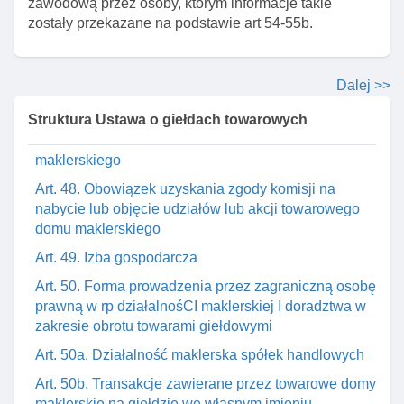
zawodową przez osoby, którym informacje takie
Art. 44. Ograniczenie czynnośCI domu maklerskiego
zostały przekazane na podstawie art 54-55b.
w związku z wygaśnięciem lub cofnięciem
zezwolenia
Art. 45. Archiwizowanie I przechowywanie
Dalej >>
dokumentów spółki po zaprzestaniu działalnośCI
maklerskiej
Struktura Ustawa o giełdach towarowych
Art. 46. Obowiązki informacyjne towarowego domu
maklerskiego
Art. 48. Obowiązek uzyskania zgody komisji na
nabycie lub objęcie udziałów lub akcji towarowego
domu maklerskiego
Art. 49. Izba gospodarcza
Art. 50. Forma prowadzenia przez zagraniczną osobę
prawną w rp działalnośCI maklerskiej I doradztwa w
zakresie obrotu towarami giełdowymi
Art. 50a. Działalność maklerska spółek handlowych
Art. 50b. Transakcje zawierane przez towarowe domy
maklerskie na giełdzie we własnym imieniu