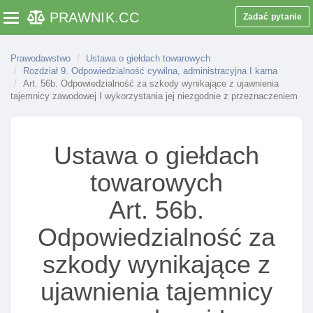
PRAWNIK
.CC
Art. 26. Opłaty za udzielenie zezwolenia lub zgody I
Zadać pytanie
Toggle navigation
opłaty roczne
Rozdział 6. (uchylony)
Prawodawstwo
Ustawa o giełdach towarowych
Rozdział 9. Odpowiedzialność cywilna, administracyjna I karna
Rozdział 7. Towarowe domy maklerskie
Art. 56b. Odpowiedzialność za szkody wynikające z ujawnienia
tajemnicy zawodowej I wykorzystania jej niezgodnie z przeznaczeniem
Art. 37. Towarowy dom maklerski
Art. 38. Działalność maklerska
Art. 38b. Umowa o świadczenie usług brokerskich w
Ustawa o giełdach
zakresie obrotu towarami giełdowymi
towarowych
Art. 38c. Doradztwo w zakresie obrotu giełdowego
Art. 56b.
Art. 38e. Nabywanie przez dom maklerski towarów
giełdowych
Odpowiedzialność za
Art. 38f. Zakres czynnośCI domu maklerskiego
szkody wynikające z
Art. 38g. Postępowanie domu maklerskiego ze
środkami pieniężnymi powierzonymi mu w związku z
ujawnienia tajemnicy
jego usługami brokerskimi