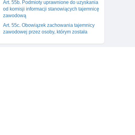
Art. 55b. Podmioty uprawnione do uzyskania
od komisji informacji stanowiących tajemnicę
zawodową
Art. 55c. Obowiązek zachowania tajemnicy
zawodowej przez osoby, którym została
ujawniona
Art. 55d. Lista osób pracujących dla
platformy aukcyjnej
Rozdział 9. Odpowiedzialność cywilna,
administracyjna I karna
Skontaktuj się z nami
Art. 56b. Odpowiedzialność za szkody
wynikające z ujawnienia tajemnicy
wym
support@prawnik.cc
zawodowej I wykorzystania jej niezgodnie z
a od
Facebook
przeznaczeniem
Art. 57. Odpowiedzialność karna za
prowadzenie bez zezwolenia giełdy,
giełdowej izby rozrachunkowej lub
towarowego domu maklerskiego