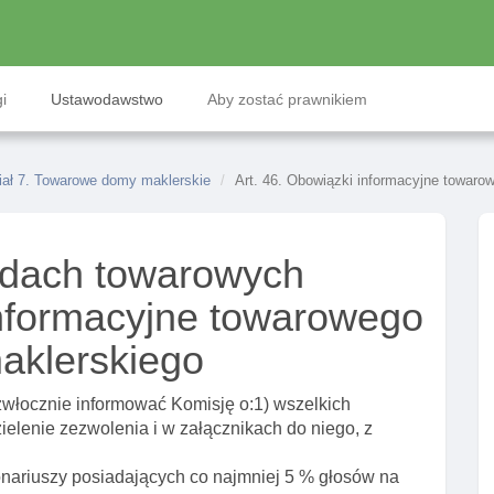
i
Ustawodawstwo
Aby zostać prawnikiem
iał 7. Towarowe domy maklerskie
Art. 46. Obowiązki informacyjne towar
łdach towarowych
informacyjne towarowego
aklerskiego
włocznie informować Komisję o:1) wszelkich
elenie zezwolenia i w załącznikach do niego, z
onariuszy posiadających co najmniej 5 % głosów na