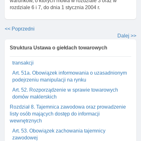
warunków, o których mowa w rozdziale 3 oraz w
prawną w rp działalnośCI maklerskiej I doradztwa w
rozdziale 6 i 7, do dnia 1 stycznia 2004 r.
zakresie obrotu towarami giełdowymi
Art. 50a. Działalność maklerska spółek handlowych
<< Poprzedni
Art. 50b. Transakcje zawierane przez towarowe domy
Dalej >>
maklerskie na giełdzie we własnym imieniu
Struktura Ustawa o giełdach towarowych
Art. 50c. Skutki prawne zmiany sytuacji finansowej
podmiotu wobec zobowiązanego do rozliczenia
transakcji
Art. 51a. Obowiązek informowania o uzasadnionym
podejrzeniu manipulacji na rynku
Art. 52. Rozporządzenie w sprawie towarowych
domów maklerskich
Rozdział 8. Tajemnica zawodowa oraz prowadzenie
listy osób mających dostęp do informacji
wewnętrznych
Art. 53. Obowiązek zachowania tajemnicy
zawodowej