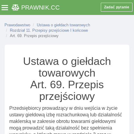
maklerskiego
PRAWNIK
.CC
Zadać pytanie
Toggle navigation
Art. 43. Cofnięcie zezwolenia na prowadzenie
działalnośCI maklerskiej lub ograniczenie zakresu
Prawodawstwo
Ustawa o giełdach towarowych
czynnośCI albo nałożenie kary pieniężnej
Rozdział 11. Przepisy przejściowe I końcowe
Art. 69. Przepis przejściowy
Art. 44. Ograniczenie czynnośCI domu maklerskiego
w związku z wygaśnięciem lub cofnięciem
zezwolenia
Ustawa o giełdach
Art. 45. Archiwizowanie I przechowywanie
dokumentów spółki po zaprzestaniu działalnośCI
towarowych
maklerskiej
Art. 69. Przepis
Art. 46. Obowiązki informacyjne towarowego domu
maklerskiego
przejściowy
Art. 48. Obowiązek uzyskania zgody komisji na
nabycie lub objęcie udziałów lub akcji towarowego
Przedsiębiorcy prowadzący w dniu wejścia w życie
domu maklerskiego
ustawy giełdową izbę rozrachunkową lub działalność
maklerską w zakresie obrotu towarami giełdowymi
Art. 49. Izba gospodarcza
mogą prowadzić taką działalność bez spełnienia
Art. 50. Forma prowadzenia przez zagraniczną osobę