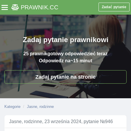
PRAWNIK
.CC
Zadać pytanie
Toggle navigation
Zadaj pytanie prawnikowi
25 prawnik
gotowy odpowiedzieć teraz
Odpowiedz na
~15 minut
Zadaj pytanie na stronie
Kategorie
Jasne, rodzinne
Jasne, rodzinne, 23 września 2024, pytanie №946