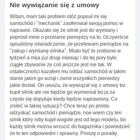
Nie wywiązanie się z umowy
Witam, mam taki problem otóż popsuł mi się
samochód i "mechanik" zaoferował swoją pomoc w
naprawie. Okazało się że silnik jest do wymiany i
poprosił mnie o przelanie pieniędzy na to. Oczywiście
spisaliśmy oświadczenie, że przelewam pieniądze na
"zakup i wymianę silnika". Miało być to zrobione w
tydzień a mija juz drugi miesiąc i do tej pory było
ciągłe zbywanie że coś jeszcze jest nie tak. W
ostateczności kazałem mu oddać samochód w takim
stanie jakim go wziął i zwrot wszystkich pieniedzy
jakie dostał. On uważa, że wywiązał się z umowy bo
kupił silnik ale nie będzie go wymieniał bo ja za
często się dopytuje kiedy będzie naprawiony. Co
zrobić w takiej sytuacji? Chce teraz po prostu
odzyskać samochód i pieniądze, noe wiem czy ten
silnik który niby kupił wogole jest od tego modelu, bo
każdy silnik można wrzucić do bagażnika i powiedzieć
że to ten odpowiedni i sprawny. Proszę o poradę.