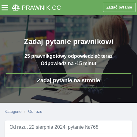
PRAWNIK
.CC
Zadać pytanie
Toggle navigation
Zadaj pytanie prawnikowi
25 prawnik
gotowy odpowiedzieć teraz
Odpowiedz na
~15 minut
Zadaj pytanie na stronie
Kategorie
Od razu
Od razu, 22 sierpnia 2024, pytanie №768