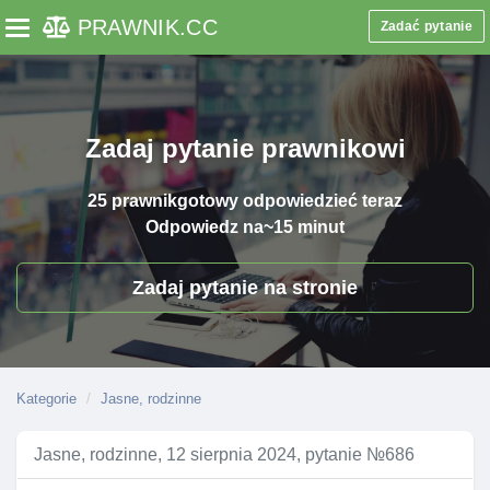
PRAWNIK
.CC
Zadać pytanie
Toggle navigation
Zadaj pytanie prawnikowi
25 prawnik
gotowy odpowiedzieć teraz
Odpowiedz na
~15 minut
Zadaj pytanie na stronie
Kategorie
Jasne, rodzinne
Jasne, rodzinne, 12 sierpnia 2024, pytanie №686