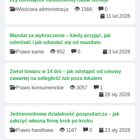
Właściwa administracja
1566
0
11 lut 2026
Mandat za wykroczenie – kiedy przyjąć, jak
odmówić i jak odwołać się od mandatu
Prawo karne
952
0
3 lut 2026
Zwrot towaru w 14 dni – jak odstąpić od umowy
zawartej na odległość lub poza lokalem
Prawo konsumenckie
3057
1
28 sty 2026
Jednoosobowa działalność gospodarcza – jak
założyć własną firmę krok po kroku
Prawo handlowe
1167
0
23 sty 2026