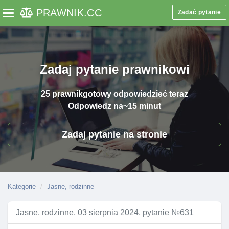
PRAWNIK
.CC
Zadać pytanie
Toggle navigation
Zadaj pytanie prawnikowi
25 prawnik
gotowy odpowiedzieć teraz
Odpowiedz na
~15 minut
Zadaj pytanie na stronie
Kategorie
Jasne, rodzinne
Jasne, rodzinne, 03 sierpnia 2024, pytanie №631