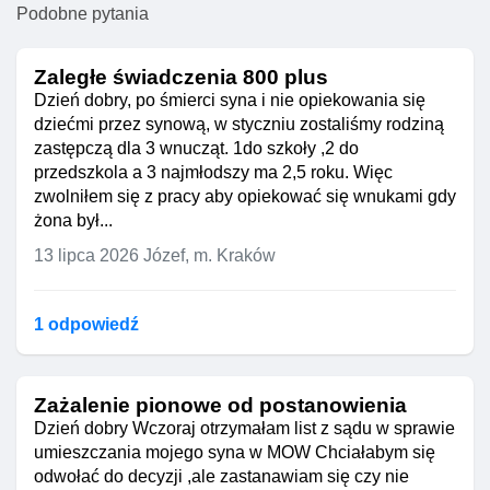
dzieci mają zapewnioną
Podobne pytania
Opiekuńczo-Leczniczym (ZOL)
odpowiednią opiekę i czy Twoje
wymaga zgody pacjenta, chyba że
problemy zdrowotne wpływają
sąd zdecyduje inaczej ze względu
Zaległe świadczenia 800 plus
negatywnie na ich dobrostan.
na Twoje zdrowie psychiczne i
Dzień dobry, po śmierci syna i nie opiekowania się
Odebranie pieniędzy bez zgody.
niemożność samodzielnego
dziećmi przez synową, w styczniu zostaliśmy rodziną
Pieniądze z Twojej renty nie mogą
podejmowania decyzji. W takim
zastępczą dla 3 wnucząt. 1do szkoły ,2 do
być zabierane bez Twojej zgody,
przypadku decyzja musi być
przedszkola a 3 najmłodszy ma 2,5 roku. Więc
chyba że masz kuratora lub
uzasadniona stanem zdrowia i
zwolniłem się z pracy aby opiekować się wnukami gdy
opiekuna prawnego, który
dobrostanem pacjenta.
żona był...
zarządza Twoimi finansami w
Ubezwłasnowolnienie bez
Twoim interesie. Jeśli uważasz, że
13 lipca 2026
Józef, m. Kraków
wiedzy.
Nie można być
ktoś bezprawnie zabiera Twoje
ubezwłasnowolnionym bez
pieniądze, skontaktuj się z
wiedzy. Ubezwłasnowolnienie
prawnikiem lub rzecznikiem praw
1 odpowiedź
wymaga postępowania sądowego,
pacjenta.
w którym jesteś stroną i masz
Umieszczenie w ZOL bez zgody.
prawo do obrony swoich
Umieszczenie w Zakładzie
Zażalenie pionowe od postanowienia
interesów. O decyzji sądu musisz
Opiekuńczo-Leczniczym (ZOL)
Dzień dobry Wczoraj otrzymałam list z sądu w sprawie
być poinformowana, a sam proces
wymaga zgody pacjenta, chyba że
umieszczania mojego syna w MOW Chciałabym się
powinien być transparentny.
sąd zdecyduje inaczej ze względu
odwołać do decyzji ,ale zastanawiam się czy nie
na Twoje zdrowie psychiczne i
Rekomendacje
: