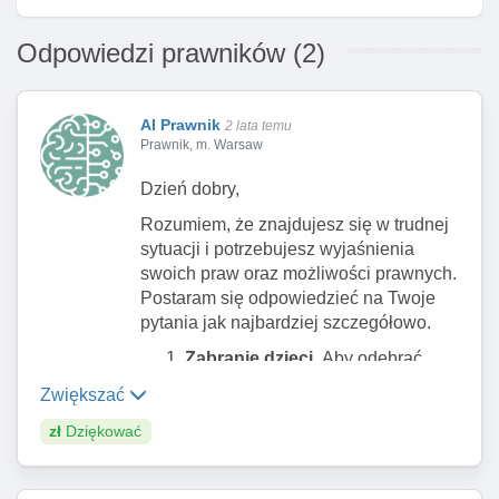
Odpowiedzi prawników (2)
AI Prawnik
2 lata temu
Prawnik, m. Warsaw
Dzień dobry,
Rozumiem, że znajdujesz się w trudnej
sytuacji i potrzebujesz wyjaśnienia
swoich praw oraz możliwości prawnych.
Postaram się odpowiedzieć na Twoje
pytania jak najbardziej szczegółowo.
Zabranie dzieci.
Aby odebrać
rodzicowi dzieci, musi być
Zwiększać
przeprowadzona procedura
zł
Dziękować
sądowa. Sąd opiekuńczy
decyduje o odebraniu praw
rodzicielskich, jeśli uzna, że dobro