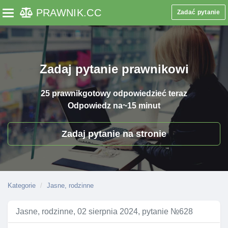
PRAWNIK
.CC
Zadać pytanie
Toggle navigation
Zadaj pytanie prawnikowi
25 prawnik
gotowy odpowiedzieć teraz
Odpowiedz na
~15 minut
Zadaj pytanie na stronie
Kategorie
Jasne, rodzinne
Jasne, rodzinne, 02 sierpnia 2024, pytanie №628