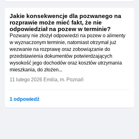
omówić Twoją sytuację i uzyskać
konkretne porady prawne.
Jakie konsekwencje dla pozwanego na
Skontaktuj się z rzecznikiem praw
rozprawie może mieć fakt, że nie
pacjenta w szpitalu, aby omówić
odpowiedział na pozew w terminie?
swoje obawy dotyczące renty i
Pozwany nie złożył odpowiedzi na pozew o alimenty
umieszczenia w ZOL.
w wyznaczonym terminie, natomiast otrzymał już
Jeśli masz możliwość, poproś
wezwanie na rozprawę oraz zobowiązanie do
kogoś bliskiego o wsparcie w tych
przedstawienia dokumentów potwierdzających
kwestiach.
wysokość jego dochodów oraz kosztów utrzymania
Uwaga! Konsultacji nie udzielił
mieszkania, do złożen...
prawnik, a sztuczna inteligencja
.
11 lutego 2026
Emilia, m. Poznań
1 odpowiedź