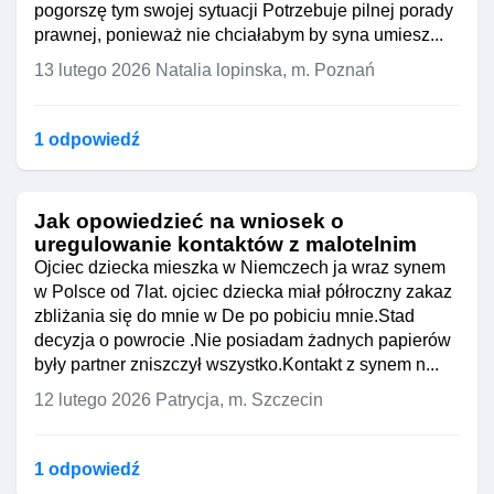
pogorszę tym swojej sytuacji Potrzebuje pilnej porady
niemożność samodzielnego
prawnej, ponieważ nie chciałabym by syna umiesz...
Skontaktuj się z prawnikiem
podejmowania decyzji. W takim
specjalizującym się w prawie
przypadku decyzja musi być
13 lutego 2026
Natalia lopinska, m. Poznań
rodzinnym i opiekuńczym, aby
uzasadniona stanem zdrowia i
omówić Twoją sytuację i uzyskać
dobrostanem pacjenta.
konkretne porady prawne.
1 odpowiedź
Ubezwłasnowolnienie bez
Skontaktuj się z rzecznikiem praw
wiedzy.
Nie można być
pacjenta w szpitalu, aby omówić
ubezwłasnowolnionym bez
swoje obawy dotyczące renty i
wiedzy. Ubezwłasnowolnienie
Jak opowiedzieć na wniosek o
umieszczenia w ZOL.
wymaga postępowania sądowego,
uregulowanie kontaktów z malotelnim
Jeśli masz możliwość, poproś
w którym jesteś stroną i masz
Ojciec dziecka mieszka w Niemczech ja wraz synem
kogoś bliskiego o wsparcie w tych
prawo do obrony swoich
w Polsce od 7lat. ojciec dziecka miał półroczny zakaz
kwestiach.
interesów. O decyzji sądu musisz
zbliżania się do mnie w De po pobiciu mnie.Stad
być poinformowana, a sam proces
Uwaga! Konsultacji nie udzielił
decyzja o powrocie .Nie posiadam żadnych papierów
powinien być transparentny.
prawnik, a sztuczna inteligencja
.
były partner zniszczył wszystko.Kontakt z synem n...
Rekomendacje
:
12 lutego 2026
Patrycja, m. Szczecin
Skontaktuj się z prawnikiem
specjalizującym się w prawie
1 odpowiedź
rodzinnym i opiekuńczym, aby