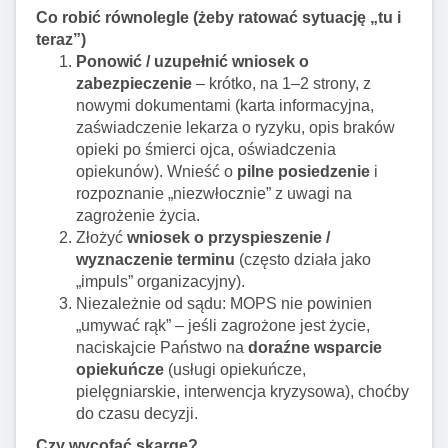
Co robić równolegle (żeby ratować sytuację „tu i
teraz”)
Ponowić / uzupełnić wniosek o
zabezpieczenie
– krótko, na 1–2 strony, z
nowymi dokumentami (karta informacyjna,
zaświadczenie lekarza o ryzyku, opis braków
opieki po śmierci ojca, oświadczenia
opiekunów). Wnieść o
pilne posiedzenie
i
rozpoznanie „niezwłocznie” z uwagi na
zagrożenie życia.
Złożyć
wniosek o przyspieszenie /
wyznaczenie terminu
(często działa jako
„impuls” organizacyjny).
Niezależnie od sądu: MOPS nie powinien
„umywać rąk” – jeśli zagrożone jest życie,
naciskajcie Państwo na
doraźne wsparcie
opiekuńcze
(usługi opiekuńcze,
pielęgniarskie, interwencja kryzysowa), choćby
do czasu decyzji.
Czy wycofać skargę?