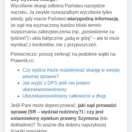
Wycofanie skargi odbiera Państwu narzędzie
nacisku. Ja zwykle rozważałbym wycofanie tylko
wtedy, gdy macie Państwo
wiarygodną informację
,
że sąd ma wyznaczony bardzo bliski termin
rozpoznania zabezpieczenia (np. „posiedzenie za
tydzień”) i akta faktycznie „jadą w górę” – ale to musi
wynikać z konkretów, nie z przypuszczeń.
Pomocniczo: proszę zerknąć na podobne wątki na
Prawnik.cc:
Czy sędzia może rozpatrywać skargę w swojej
własnej sprawie?
Jak wyjść z DPS jeśli nie jestem
ubezwłasnowolniony
Ubezwłasnowolniony całkowicie a długi
Jeśli Pani może doprecyzować:
jaki sąd prowadzi
sprawę (SR – wydział rodzinny?)
i
czy jest
ustanowiony opiekun prawny Szymona
(kto
dokładnie)? To ważne dla doboru najszybszej
ścieżki wniosków.