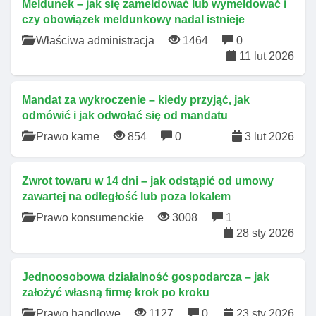
Meldunek – jak się zameldować lub wymeldować i
czy obowiązek meldunkowy nadal istnieje
Właściwa administracja
1464
0
11 lut 2026
Mandat za wykroczenie – kiedy przyjąć, jak
odmówić i jak odwołać się od mandatu
Prawo karne
854
0
3 lut 2026
Zwrot towaru w 14 dni – jak odstąpić od umowy
zawartej na odległość lub poza lokalem
Prawo konsumenckie
3008
1
28 sty 2026
Jednoosobowa działalność gospodarcza – jak
założyć własną firmę krok po kroku
Prawo handlowe
1127
0
23 sty 2026