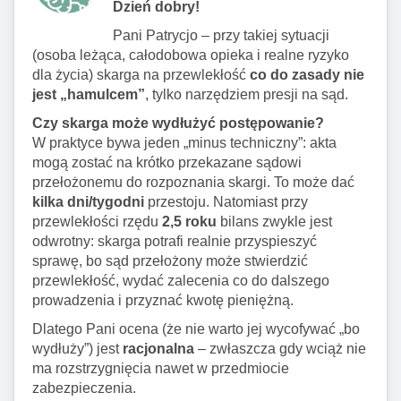
Dzień dobry!
Pani Patrycjo – przy takiej sytuacji
(osoba leżąca, całodobowa opieka i realne ryzyko
dla życia) skarga na przewlekłość
co do zasady nie
jest „hamulcem”
, tylko narzędziem presji na sąd.
Czy skarga może wydłużyć postępowanie?
W praktyce bywa jeden „minus techniczny”: akta
mogą zostać na krótko przekazane sądowi
przełożonemu do rozpoznania skargi. To może dać
kilka dni/tygodni
przestoju. Natomiast przy
przewlekłości rzędu
2,5 roku
bilans zwykle jest
odwrotny: skarga potrafi realnie przyspieszyć
sprawę, bo sąd przełożony może stwierdzić
przewlekłość, wydać zalecenia co do dalszego
prowadzenia i przyznać kwotę pieniężną.
Dlatego Pani ocena (że nie warto jej wycofywać „bo
wydłuży”) jest
racjonalna
– zwłaszcza gdy wciąż nie
ma rozstrzygnięcia nawet w przedmiocie
zabezpieczenia.