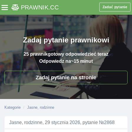
PRAWNIK
.CC
Zadać pytanie
Toggle navigation
Zadaj pytanie prawnikowi
25 prawnik
gotowy odpowiedzieć teraz
Odpowiedz na
~15 minut
Zadaj pytanie na stronie
Kategorie
Jasne, rodzinne
Jasne, rodzinne, 29 stycznia 2026, pytanie №2868