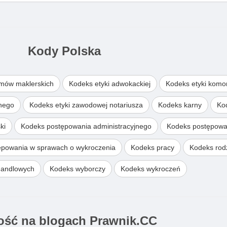
Kody Polska
omów maklerskich
Kodeks etyki adwokackiej
Kodeks etyki komo
wnego
Kodeks etyki zawodowej notariusza
Kodeks karny
Ko
ki
Kodeks postępowania administracyjnego
Kodeks postępowa
ępowania w sprawach o wykroczenia
Kodeks pracy
Kodeks rodz
handlowych
Kodeks wyborczy
Kodeks wykroczeń
ść na blogach Prawnik.CC