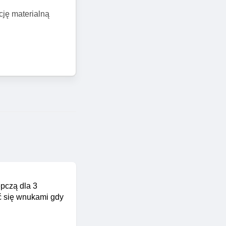
cję materialną
ępczą dla 3
ać się wnukami gdy