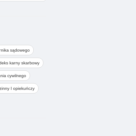
rnika sądowego
deks karny skarbowy
nia cywilnego
inny I opiekuńczy