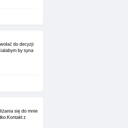
wołać do decyzji
hciałabym by syna
iżania się do mnie
tko.Kontakt z