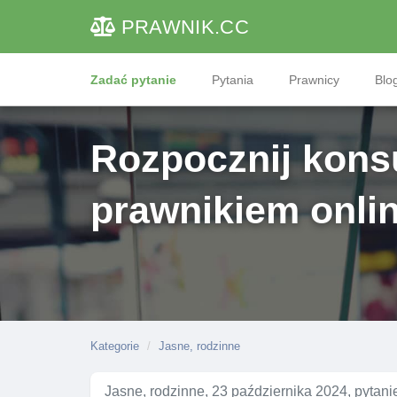
PRAWNIK
.CC
Zadać pytanie
Pytania
Prawnicy
Blog
Rozpocznij konsu
prawnikiem onli
Kategorie
Jasne, rodzinne
Jasne, rodzinne, 23 października 2024, pytan