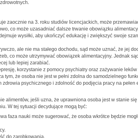
zdrowotnych.
iuje zaocznie na 3. roku studiów licencjackich, może przemawiać
nsowo, co może uzasadniać dalsze trwanie obowiązku alimenta
dejmuje wysiłki, aby ukończyć edukację i zwiększyć swoje sza
rywczo, ale nie ma stałego dochodu, sąd może uznać, że jej do
rzeb, co może utrzymywać obowiązek alimentacyjny. Jednak sąd
ej lub lepiej zarabiać.
presję, korzystanie z pomocy psychiatry oraz zażywanie lekó
 tym, że osoba nie jest w pełni zdolna do samodzielnego fun
an zdrowia psychicznego i zdolność do podjęcia pracy na pełen e
 alimentów, jeśli uzna, że uprawniona osoba jest w stanie si
niu. W tej sytuacji decydujące mogą być:
a faza nauki może sugerować, że osoba wkrótce będzie mogła
cy.
ość do zarobkowania.