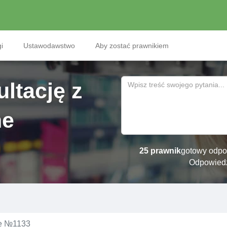
i
Ustawodawstwo
Aby zostać prawnikiem
ltację z
ne
25 prawnik
gotowy odpo
Odpowied
ie №1133