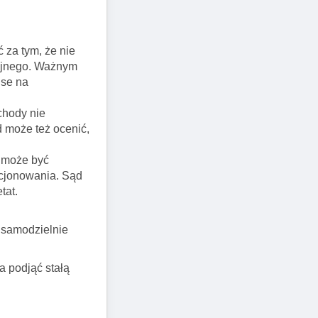
 za tym, że nie
cyjnego. Ważnym
nse na
chody nie
 może też ocenić,
w może być
kcjonowania. Sąd
tat.
ę samodzielnie
 podjąć stałą