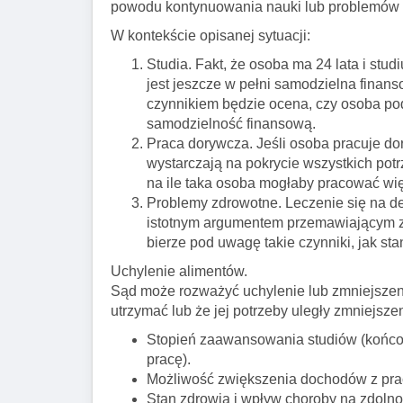
powodu kontynuowania nauki lub problemów 
W kontekście opisanej sytuacji:
Studia. Fakt, że osoba ma 24 lata i stud
jest jeszcze w pełni samodzielna fina
czynnikiem będzie ocena, czy osoba po
samodzielność finansową.
Praca dorywcza. Jeśli osoba pracuje do
wystarczają na pokrycie wszystkich pot
na ile taka osoba mogłaby pracować więc
Problemy zdrowotne. Leczenie się na de
istotnym argumentem przemawiającym za
bierze pod uwagę takie czynniki, jak st
Uchylenie alimentów.
Sąd może rozważyć uchylenie lub zmniejszenie
utrzymać lub że jej potrzeby uległy zmniejsze
Stopień zaawansowania studiów (końcow
pracę).
Możliwość zwiększenia dochodów z pra
Stan zdrowia i wpływ choroby na zdoln