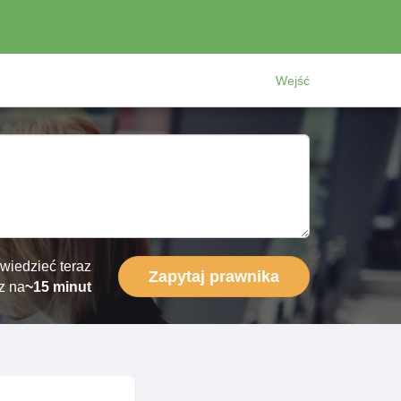
Wejść
wiedzieć teraz
Zapytaj prawnika
z na
~15 minut