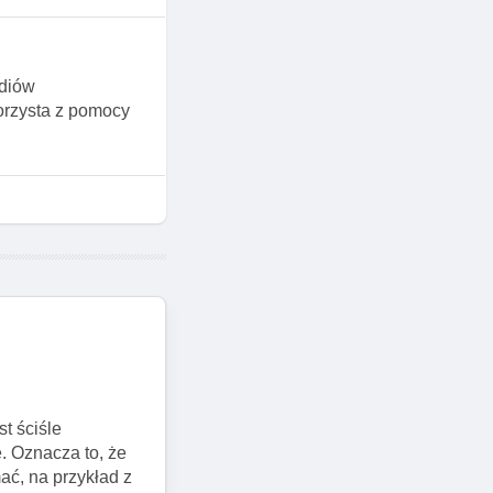
udiów
korzysta z pomocy
t ściśle
. Oznacza to, że
ać, na przykład z