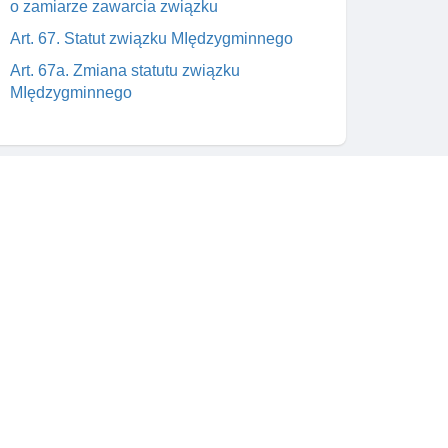
o zamiarze zawarcia związku
Art. 67. Statut związku MIędzygminnego
Art. 67a. Zmiana statutu związku
MIędzygminnego
Art. 67b. Likwidacja związku
MIędzygminnego
Art. 68. Rejestr związków MIędzygminnych
Art. 69. Zgromadzenie związku jako organ
stanowiący I kontrolny
Skontaktuj się z nami
Art. 70. Skład zgromadzenia związku
wym
support@prawnik.cc
Art. 71. Uchwały zgromadzenia związku
a od
Facebook
Art. 72. Tryb wnoszenia sprzeciwu do
uchwały związku
Art. 73. ZarząD jako organ wykonawczy
związku
Art. 73a. Gospodarka finansowa związku