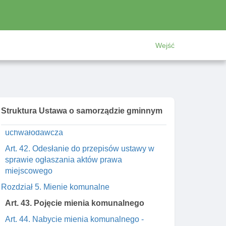
Art. 38. Odesłanie do przepisów w razie
odrębnośCI ustroju gmin
Art. 39. Wójt jako organ decyzyjny w
sprawach indywidualnych
Wejść
Rozdział 4. Akty prawa miejscowego
stanowionego przez gminę
Art. 40. Akty prawa miejscowego - zakres
Art. 41. Forma aktów prawa miejscowego
Struktura Ustawa o samorządzie gminnym
Art. 41a. Obywatelska inicjatywa
uchwałodawcza
Art. 42. Odesłanie do przepisów ustawy w
sprawie ogłaszania aktów prawa
miejscowego
Rozdział 5. Mienie komunalne
Art. 43. Pojęcie mienia komunalnego
Art. 44. Nabycie mienia komunalnego -