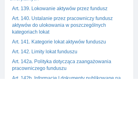
Art. 139. Lokowanie aktywów przez fundusz
Art. 140. Ustalanie przez pracowniczy fundusz
aktywów do ulokowania w poszczególnych
kategoriach lokat
Art. 141. Kategorie lokat aktywów funduszu
Art. 142. Limity lokat funduszu
Art. 142a. Polityka dotycząca zaangażowania
pracowniczego funduszu
Art. 142b. Informacje I dokumenty publikowane na
stronie internetowej pracowniczego funduszu
Art. 142c. Publikacja informacji o spójnośCI strategii
inwestycji kapitałowych z profilem I terminami
zapadalnośCI pasywów funduszu
Art. 142d. Podmioty odpowiedzialne za opracowanie
I publikację dokumentów na stronie internetowej
funduszu