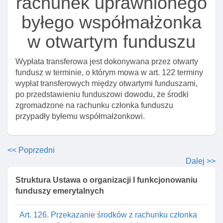
rachunek uprawnionego
Art. 121. Zakaz wypłaty transferowej z rachunku w
otwartym funduszu na rachunek w pracowniczym
byłego współmałżonka
funduszu I z rachunku w pracowniczym funduszu na
w otwartym funduszu
rachunek w otwartym funduszu
Art. 122. Terminy wypłat transferowych MIędzy
Wypłata transferowa jest dokonywana przez otwarty
otwartymi funduszami
fundusz w terminie, o którym mowa w art. 122 terminy
Art. 123. Krajowy depozyt, opłaty z tytułu wypłat
wypłat transferowych między otwartymi funduszami,
transferowych MIędzy otwartymi funduszami
po przedstawieniu funduszowi dowodu, że środki
zgromadzone na rachunku członka funduszu
Art. 123a. Rozporządzenie w sprawie terminu I trybu
przypadły byłemu współmałżonkowi.
dokonywania wypłat transferowych
Art. 124. Regulamin rozliczeń wypłat transferowych
MIędzy otwartymi funduszami
<< Poprzedni
Art. 125. Wypłata transferowa a odpowiedzialność
Dalej >>
towarzystwa
Struktura Ustawa o organizacji I funkcjonowaniu
Rozdział 12. Podział środków w razie rozwodu lub
funduszy emerytalnych
unieważnienia małżeństwa
Art. 126. Przekazanie środków z rachunku członka