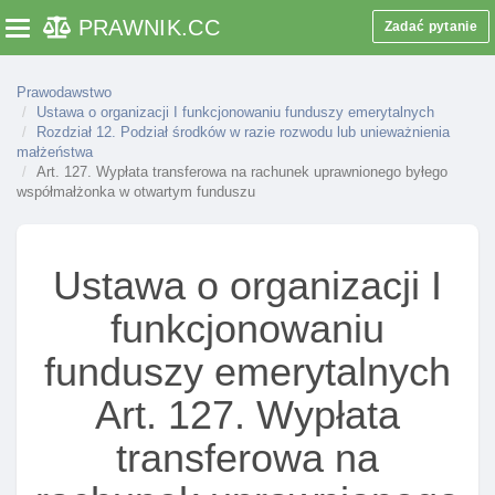
na ike oraz ikze
PRAWNIK
.CC
Zadać pytanie
Toggle navigation
Art. 114. Formy wypłaty na żądanie członków
funduszu środków z ich rachunków
Prawodawstwo
Art. 115. Wypłata jednorazowa środków z rachunku
Ustawa o organizacji I funkcjonowaniu funduszy emerytalnych
członka funduszu
Rozdział 12. Podział środków w razie rozwodu lub unieważnienia
małżeństwa
Art. 116. Wypłata ratalna środków z rachunku członka
Art. 127. Wypłata transferowa na rachunek uprawnionego byłego
funduszu
współmałżonka w otwartym funduszu
Art. 117. Uprawnienie członka funduszu do żądania
wypłaty środków z jego rachunku w formie wypłaty
jednorazowej
Ustawa o organizacji I
Art. 118. Zasady wypłaty środków zgromadzonych na
funkcjonowaniu
rachunku członka pracowniczego funduszu po
ukończeniu przez członka 70 lat
funduszy emerytalnych
Art. 119. Przystąpienie członka otwartego funduszu
Art. 127. Wypłata
do innego otwartego funduszu
transferowa na
Art. 120. Warunki dokonywania wypłat transferowych
przez pracownicze fundusze